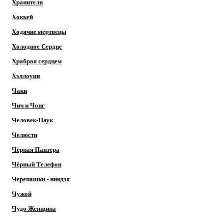
Хранители
Хоккей
Ходячие мертвецы
Холодное Сердце
Храбрая сердцем
Хэллоуин
Чаки
Чич и Чонг
Человек-Паук
Челюсти
Чёрная Пантера
Чёрный Телефон
Черепашки - ниндзя
Чужой
Чудо Женщина