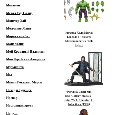
Мегамен
Метал Гир Солид
Монстер Хай
Молчание Ягнят
Фигурка Халк Marvel
Мортал комбат
Legends 6" Figures
Maximum Series Hulk
Монополия
Figure
Мой Кровавый Валентин
Моя Геройская Академия
Музыканты
Мы
Мыши Рокеры с Марса
Назад в будущее
Фигурка Джон Уик
DST Gallery Statues -
Наскар
John Wick: Chapter 4 -
John Wick (PVC)
Настоящая кровь
Наруто