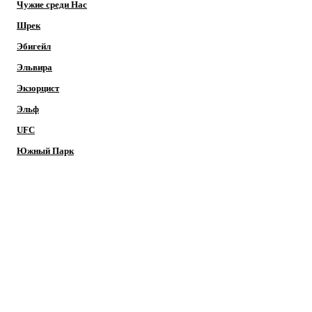
Чужие среди Нас
Шрек
Эбигейл
Эльвира
Экзорцист
Эльф
UFC
Южный Парк