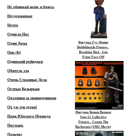
Не обнимай меня, я боюсь
Неудержимые
Нечто
Одни из Нас
Фигурка Гус Фринг
Один Дома
Bobbleheads Figures -
Оно (It)
Breaking Bad - Gus
Fring Face Off
Одинокий рейнджер
Обитель зла
Очень Странные Дела
Острые Козырьки
Охотники за привидениями
Ох уж эти детки!
Фигурка Конан Варвар
Парк Юрского Периода
One:12 Collective
Figures - Conan The
Пастырь
Barbarian (1982 Movie)
- Conan War Paint
Пацаны