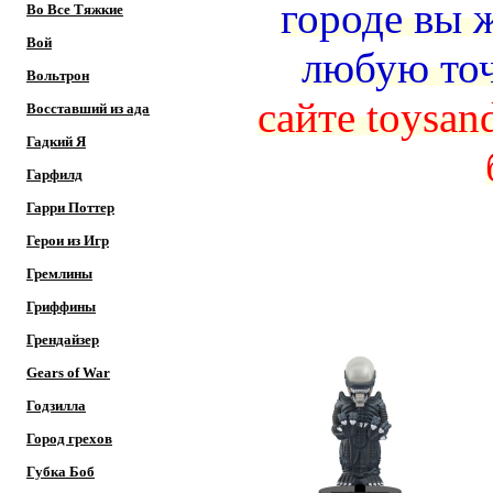
городе вы 
Во Все Тяжкие
Вой
любую то
Вольтрон
сайте toysan
Восставший из ада
Гадкий Я
Гарфилд
Гарри Поттер
Герои из Игр
Гремлины
Гриффины
Грендайзер
Gears of War
Годзилла
Город грехов
Губка Боб