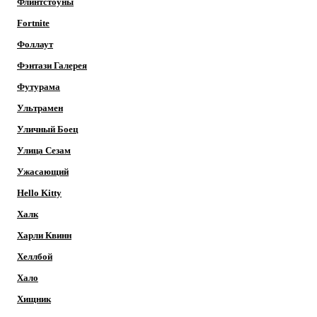
Флинтстоуны
Fortnite
Фоллаут
Фэнтази Галерея
Футурама
Ультрамен
Уличный Боец
Улица Сезам
Ужасающий
Hello Kitty
Халк
Харли Квинн
Хеллбой
Хало
Хищник