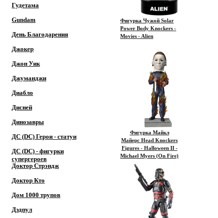
Гудетама
Gundam
Фигурка Чужой Solar
Power Body Knockers -
День Благодарения
Movies - Alien
Джокер
Джон Уик
Джуманджи
Диабло
Дисней
Динозавры
Фигурка Майкл
ДС (DC) Герои - cтатуи
Майерс Head Knockers
Figures - Halloween II -
ДС (DC) - фигурки
Michael Myers (On Fire)
супергероев
Доктор Cтрэндж
Доктор Кто
Дом 1000 трупов
Дэдпул