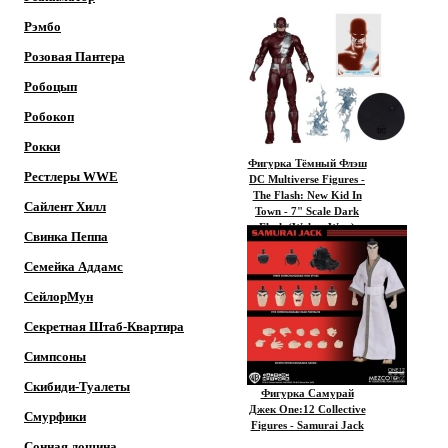
Рэмбо
Розовая Пантера
Робоцып
Робокоп
Рокки
Фигурка Тёмный Флэш
Рестлеры WWE
DC Multiverse Figures -
The Flash: New Kid In
Сайлент Хилл
Town - 7" Scale Dark
Flash (Walter West)
Свинка Пеппа
Семейка Аддамс
СейлорМун
Секретная Штаб-Квартира
Симпсоны
Скибиди-Туалеты
Фигурка Самурай
Джек One:12 Collective
Смурфики
Figures - Samurai Jack
Сонная лощина