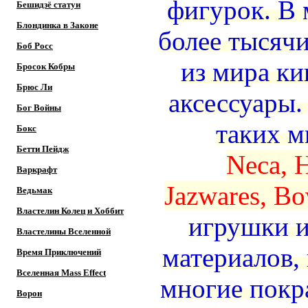
фигурок. В 
Бешидзё статуи
Блондинка в Законе
более тысяч
Боб Росс
из мира ки
Бросок Кобры
Брюс Ли
аксессуары.
Бог Войны
таких м
Бокс
Бетти Пейдж
Neca, H
Варкрафт
Jazwares,
Bo
Ведьмак
Властелин Колец и Хоббит
игрушки и
Властелины Вселенной
материалов,
Время Приключений
Вселенная Mass Effect
многие покр
Ворон