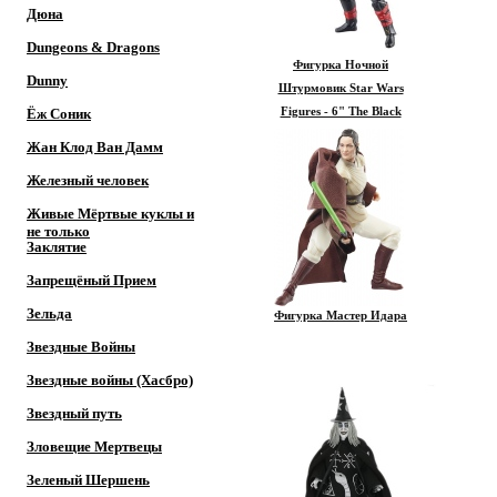
Дюна
Dungeons & Dragons
Фигурка Ночной
Dunny
Штурмовик Star Wars
Ёж Соник
Figures - 6" The Black
Series Night Trooper
Жан Клод Ван Дамм
Железный человек
Живые Мёртвые куклы и
не только
Заклятие
Запрещёный Прием
Зельда
Фигурка Мастер Идара
Звездные Войны
Звездные войны (Хасбро)
Звездный путь
Зловещие Мертвецы
Зеленый Шершень