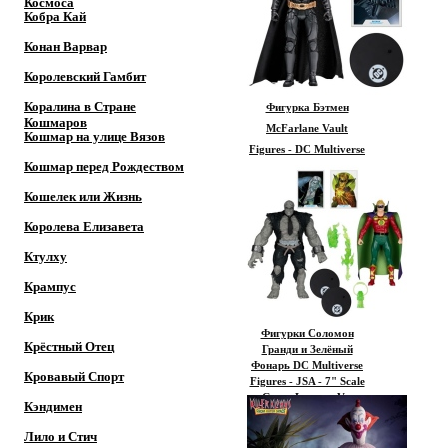
Космоса
Кобра Кай
Конан Варвар
Королевский Гамбит
Коралина в Стране
Фигурка Бэтмен
Кошмаров
McFarlane Vault
Кошмар на улице Вязов
Figures - DC Multiverse
Кошмар перед Рождеством
- The Dark Knight - 7"
Scale Batman (Hong
Кошелек или Жизнь
Kong Sky Dive)
Королева Елизавета
Ктулху
Крампус
Крик
Фигурки Соломон
Крёстный Отец
Гранди и Зелёный
Фонарь DC Multiverse
Кровавый Спорт
Figures - JSA - 7" Scale
Green Lantern Vs.
Кэндимен
Solomon Grundy
Megafig 2-Pack
Лило и Стич