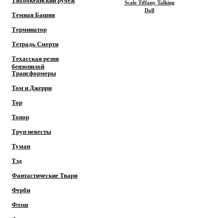
Тихоокеанский рубеж
Scale Tiffany Talking
Doll
Темная Башня
Терминатор
Тетрадь Смерти
Техасская резня
бензопилой
Трансформеры
Том и Джерри
Тор
Топор
Труп невесты
Туман
Тэд
Фантастические Твари
Ферби
Флэш