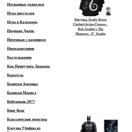
Изгнанные дьяволом
Игра престолов
Фигурка Зомбо Retro
Игра в Кальмара
Clothed Action Figures -
Rob Zombie's The
Индиана Джонс
Munsters - 8" Zombo
Интервью с вампиром
Инопланетянин
Кастельвания
Как Приручить Дракона
Каратель
Капитан Америка
Капитан Марвел
Киберпанк 2077
Кинг Конг
Классические монстры
Клоуны Убийцы из