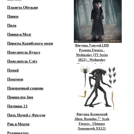
Edition
Планета Обезьян
Пипец
Пила
Пинки и Мозг
Пираты Карибского моря
Фигурка Уэнсдэй LDD
Presents Figures -
Повелитель Кукол
Wednesday (TV Series
2022) - Wednesday
Повелитель Слёз
(Nevermore Academy
Uniform)
Попай
Покемон
Призрачный гонщик
Пришелец Зим
Пятница 13
Фигурка Ксеноморф
Пять Ночей с Фредди
Alien: Romulus 7" Scale
Рик и Морти
Figures - Ultimate
Xenomorph XX121
Реаниматор