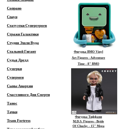
Сопрано
Спаун
Статуэтки Супергероев
Стражи Галактики
Студия Эшли Вуда
Стальной Гигант
Фигурка BMO Vinyl
Art Figures - Adventure
Судья Дредд
Time - 8" BMO
Сумерки
Супермен
Сыны Анархии
Счастливого Дня Смерти
Танос
Тачки
Фигурка Тиффани
Team Fortress
M.D.S. Figures - Bride
Of Chucky - 15" Mega