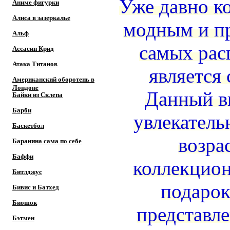
Уже давно к
Аниме фигурки
Алиса в зазеркалье
модным и пр
Альф
самых рас
Ассасин Крид
Атака Титанов
является
Американский оборотень в
Лондоне
Данный ви
Байки из Склепа
Барби
увлекатель
Баскетбол
возра
Баранина сама по себе
Баффи
коллекцион
Битлджус
подарок
Бивис и Батхед
Биошок
представл
Бэтмен