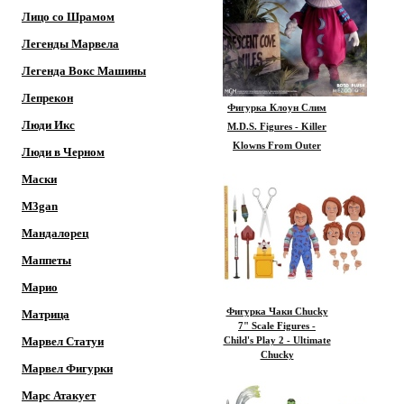
Лицо со Шрамом
Легенды Марвела
Легенда Вокс Машины
Лепрекон
Фигурка Клоун Слим
Люди Икс
M.D.S. Figures - Killer
Klowns From Outer
Люди в Черном
Space - 18" Slim
Маски
M3gan
Мандалорец
Маппеты
Марио
Фигурка Чаки Chucky
Матрица
7" Scale Figures -
Марвел Статуи
Child's Play 2 - Ultimate
Chucky
Марвел Фигурки
Марс Атакует