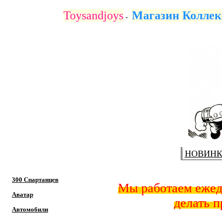
Купить коллекционные оригинальные фигурки Neca с п
Toysandjoys
Магазин Коллек
-
НОВИН
300 Спартанцев
Мы работаем ежед
Аватар
делать п
Автомобили