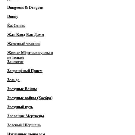
Dungeons & Dragons
Dunny
Ёж Соник
Жан Клод Ван Дамм
Железный человек
Живые Мёртвые куклы и
не только
Заклятие
Запрещёный Прием
Зельда
Звездные Войны
Звездные войны (Хасбро)
Звездный путь
Зловещие Мертвецы
Зеленый Шершень
Изгнанные дьяволом