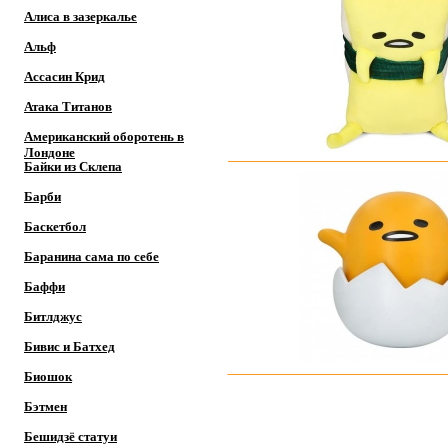
Алиса в зазеркалье
Альф
Ассасин Крид
Атака Титанов
Американский оборотень в
Лондоне
Байки из Склепа
Барби
Баскетбол
Баранина сама по себе
Баффи
Битлджус
Бивис и Батхед
Биошок
Бэтмен
Бешидзё статуи