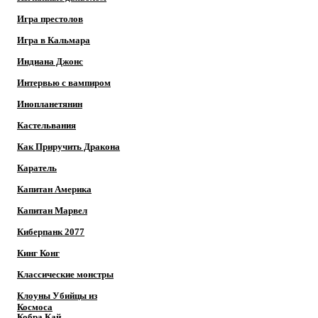
Игра престолов
Игра в Кальмара
Индиана Джонс
Интервью с вампиром
Инопланетянин
Кастельвания
Как Приручить Дракона
Каратель
Капитан Америка
Капитан Марвел
Киберпанк 2077
Кинг Конг
Классические монстры
Клоуны Убийцы из
Космоса
Кобра Кай