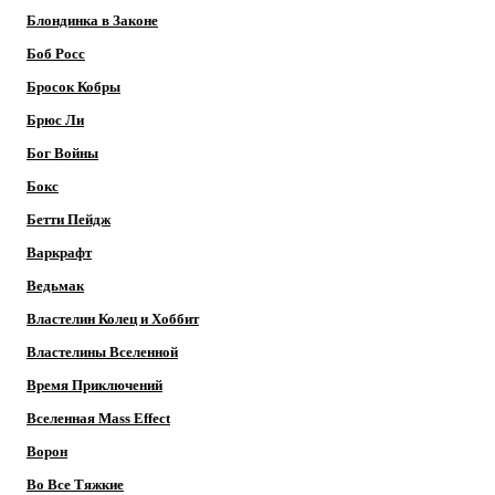
Блондинка в Законе
Боб Росс
Бросок Кобры
Брюс Ли
Бог Войны
Бокс
Бетти Пейдж
Варкрафт
Ведьмак
Властелин Колец и Хоббит
Властелины Вселенной
Время Приключений
Вселенная Mass Effect
Ворон
Во Все Тяжкие