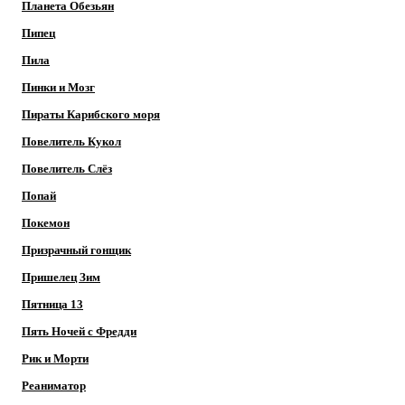
Планета Обезьян
Пипец
Пила
Пинки и Мозг
Пираты Карибского моря
Повелитель Кукол
Повелитель Слёз
Попай
Покемон
Призрачный гонщик
Пришелец Зим
Пятница 13
Пять Ночей с Фредди
Рик и Морти
Реаниматор