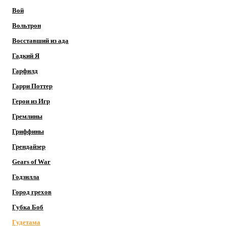
Вой
Вольтрон
Восставший из ада
Гадкий Я
Гарфилд
Гарри Поттер
Герои из Игр
Гремлины
Гриффины
Грендайзер
Gears of War
Годзилла
Город грехов
Губка Боб
Гудетама