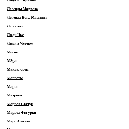
Лицо со Шрамом
Легенды Марвела
Легенда Вокс Машины
Лепрекон
Люди Икс
Люди в Черном
Маски
M3gan
Мандалорец
Маппеты
Марио
Матрица
Марвел Статуи
Марвел Фигурки
Марс Атакует