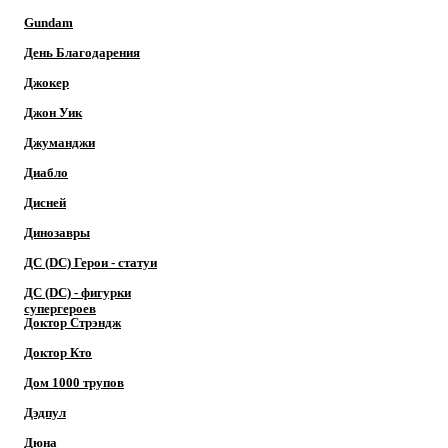
Gundam
День Благодарения
Джокер
Джон Уик
Джуманджи
Диабло
Дисней
Динозавры
ДС (DC) Герои - cтатуи
ДС (DC) - фигурки
супергероев
Доктор Cтрэндж
Доктор Кто
Дом 1000 трупов
Дэдпул
Дюна