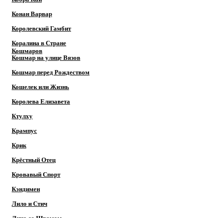
Конан Варвар
Королевский Гамбит
Коралина в Стране
Кошмаров
Кошмар на улице Вязов
Кошмар перед Рождеством
Кошелек или Жизнь
Королева Елизавета
Ктулху
Крампус
Крик
Крёстный Отец
Кровавый Спорт
Кэндимен
Лило и Стич