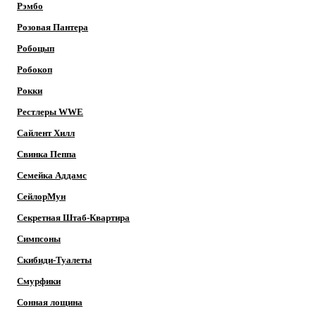
Рэмбо
Розовая Пантера
Робоцып
Робокоп
Рокки
Рестлеры WWE
Сайлент Хилл
Свинка Пеппа
Семейка Аддамс
СейлорМун
Секретная Штаб-Квартира
Симпсоны
Скибиди-Туалеты
Смурфики
Сонная лощина