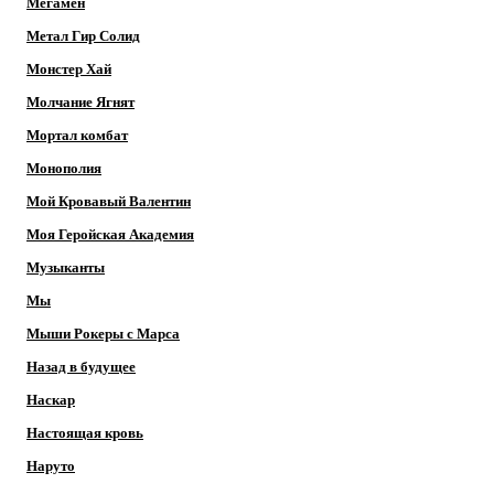
Мегамен
Метал Гир Солид
Монстер Хай
Молчание Ягнят
Мортал комбат
Монополия
Мой Кровавый Валентин
Моя Геройская Академия
Музыканты
Мы
Мыши Рокеры с Марса
Назад в будущее
Наскар
Настоящая кровь
Наруто