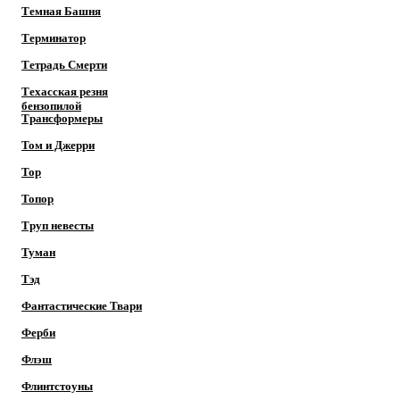
Темная Башня
Терминатор
Тетрадь Смерти
Техасская резня
бензопилой
Трансформеры
Том и Джерри
Тор
Топор
Труп невесты
Туман
Тэд
Фантастические Твари
Ферби
Флэш
Флинтстоуны