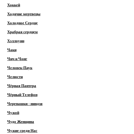
Хоккей
Ходячие мертвецы
Холодное Сердце
Храбрая сердцем
Хэллоуин
Чаки
Чич и Чонг
Человек-Паук
Челюсти
Чёрная Пантера
Чёрный Телефон
Черепашки - ниндзя
Чужой
Чудо Женщина
Чужие среди Нас