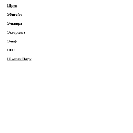
Шрек
Эбигейл
Эльвира
Экзорцист
Эльф
UFC
Южный Парк