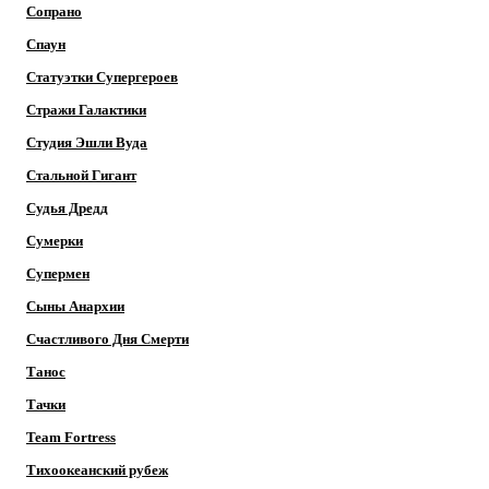
Сопрано
Спаун
Статуэтки Супергероев
Стражи Галактики
Студия Эшли Вуда
Стальной Гигант
Судья Дредд
Сумерки
Супермен
Сыны Анархии
Счастливого Дня Смерти
Танос
Тачки
Team Fortress
Тихоокеанский рубеж