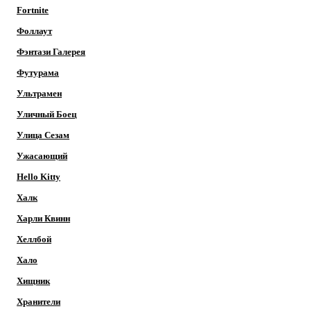
Fortnite
Фоллаут
Фэнтази Галерея
Футурама
Ультрамен
Уличный Боец
Улица Сезам
Ужасающий
Hello Kitty
Халк
Харли Квинн
Хеллбой
Хало
Хищник
Хранители