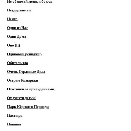
Не обнимай меня, я боюсь
Неудержимые
Нечто
Одни из Нас
Один Дома
Оно (It)
Одинокий рейнджер
Обитель зла
Очень Странные Дела
Острые Козырьки
Охотники за привидениями
Ох уж эти детки!
Парк Юрского Периода
Пастырь
Пацаны