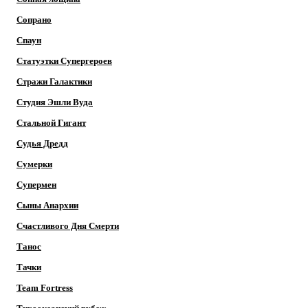
Сопрано
Спаун
Статуэтки Супергероев
Стражи Галактики
Студия Эшли Вуда
Стальной Гигант
Судья Дредд
Сумерки
Супермен
Сыны Анархии
Счастливого Дня Смерти
Танос
Тачки
Team Fortress