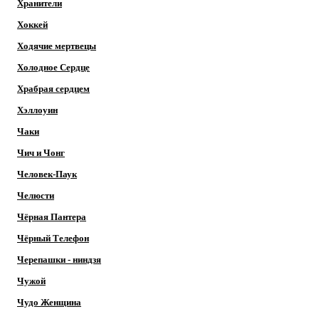
Хранители
Хоккей
Ходячие мертвецы
Холодное Сердце
Храбрая сердцем
Хэллоуин
Чаки
Чич и Чонг
Человек-Паук
Челюсти
Чёрная Пантера
Чёрный Телефон
Черепашки - ниндзя
Чужой
Чудо Женщина