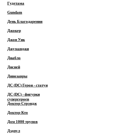
Гудетама
Gundam
День Благодарения
Джокер
Джон Уик
Джуманджи
Диабло
Дисней
Динозавры
ДС (DC) Герои - cтатуи
ДС (DC) - фигурки
супергероев
Доктор Cтрэндж
Доктор Кто
Дом 1000 трупов
Дэдпул