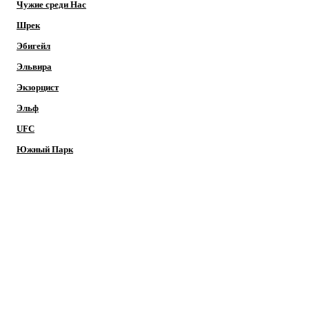
Чужие среди Нас
Шрек
Эбигейл
Эльвира
Экзорцист
Эльф
UFC
Южный Парк