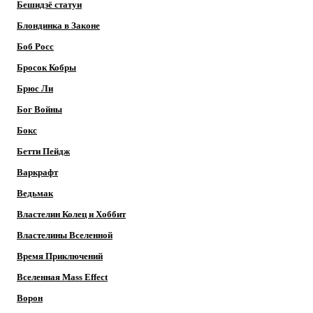
Бешидзё статуи
Блондинка в Законе
Боб Росс
Бросок Кобры
Брюс Ли
Бог Войны
Бокс
Бетти Пейдж
Варкрафт
Ведьмак
Властелин Колец и Хоббит
Властелины Вселенной
Время Приключений
Вселенная Mass Effect
Ворон