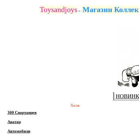
Купить коллекционные фигурки Халка из комиксов и фильмов
Toysandjoys
Магазин Коллек
-
НОВИН
Халк
300 Спартанцев
Аватар
Автомобили