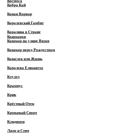
Космоса
Кобра Кай
Конан Варвар
Королевский Гамбит
Коралина в Стране
Кошмаров
Кошмар на улице Вязов
Кошмар перед Рождеством
Кошелек или Жизнь
Королева Елизавета
Ктулху
Крампус
Крик
Крёстный Отец
Кровавый Спорт
Кэндимен
Лило и Стич