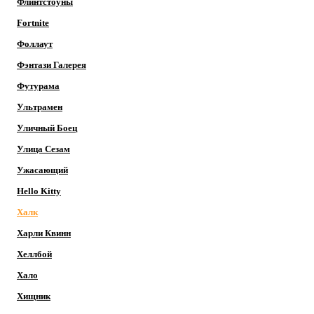
Флинтстоуны
Fortnite
Фоллаут
Фэнтази Галерея
Футурама
Ультрамен
Уличный Боец
Улица Сезам
Ужасающий
Hello Kitty
Халк
Харли Квинн
Хеллбой
Хало
Хищник