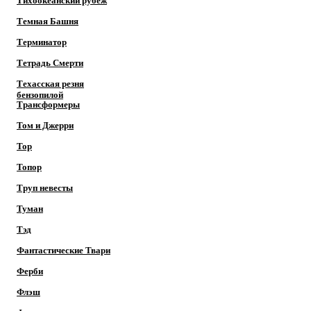
Тихоокеанский рубеж
Темная Башня
Терминатор
Тетрадь Смерти
Техасская резня
бензопилой
Трансформеры
Том и Джерри
Тор
Топор
Труп невесты
Туман
Тэд
Фантастические Твари
Ферби
Флэш