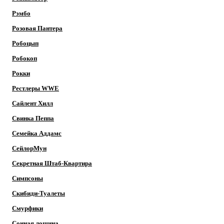
Рэмбо
Розовая Пантера
Робоцып
Робокоп
Рокки
Рестлеры WWE
Сайлент Хилл
Свинка Пеппа
Семейка Аддамс
СейлорМун
Секретная Штаб-Квартира
Симпсоны
Скибиди-Туалеты
Смурфики
Сонная лощина