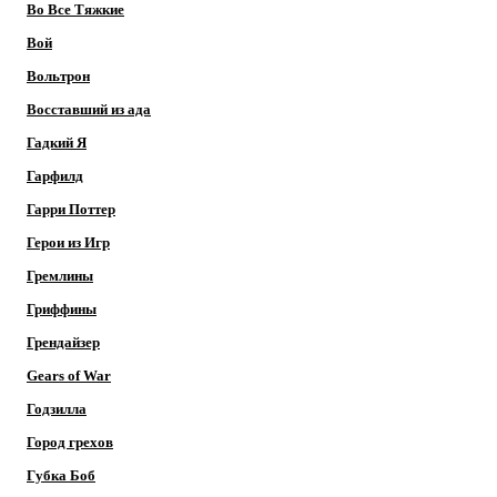
Во Все Тяжкие
Вой
Вольтрон
Восставший из ада
Гадкий Я
Гарфилд
Гарри Поттер
Герои из Игр
Гремлины
Гриффины
Грендайзер
Gears of War
Годзилла
Город грехов
Губка Боб