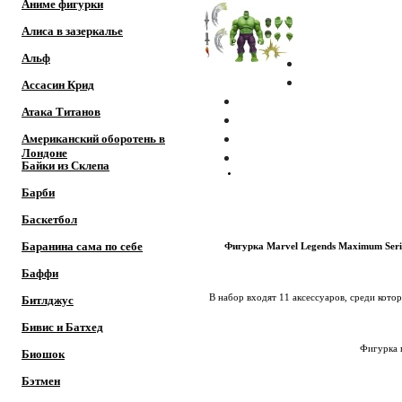
Аниме фигурки
Алиса в зазеркалье
Альф
Ассасин Крид
Атака Титанов
Американский оборотень в
Лондоне
Байки из Склепа
Барби
Баскетбол
Баранина сама по себе
Фигурка Marvel Legends Maximum Seri
Баффи
В набор входят 11 аксессуаров, среди кото
Битлджус
Бивис и Батхед
Фигурка п
Биошок
Бэтмен