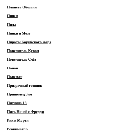
Планета Обезьян
Пипец
Пила
Пинки и Мозг
Пираты Карибского моря
Повелитель Кукол
Повелитель Слёз
Попай
Покемон
Призрачный гонщик
Пришелец Зим
Пятница 13
Пять Ночей с Фредди
Рик и Морти
Реаниматор