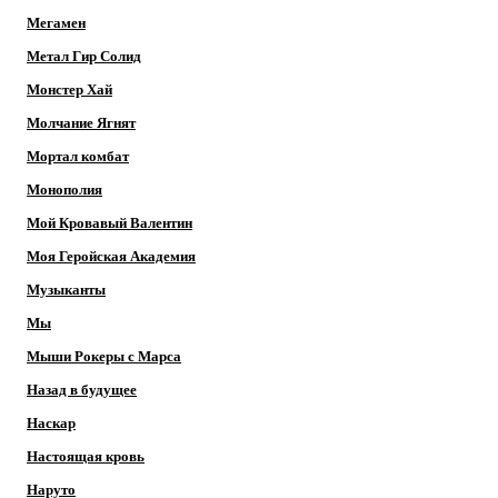
Мегамен
Метал Гир Солид
Монстер Хай
Молчание Ягнят
Мортал комбат
Монополия
Мой Кровавый Валентин
Моя Геройская Академия
Музыканты
Мы
Мыши Рокеры с Марса
Назад в будущее
Наскар
Настоящая кровь
Наруто