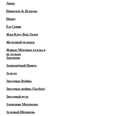
Дюна
Dungeons & Dragons
Dunny
Ёж Соник
Жан Клод Ван Дамм
Железный человек
Живые Мёртвые куклы и
не только
Заклятие
Запрещёный Прием
Зельда
Звездные Войны
Звездные войны (Хасбро)
Звездный путь
Зловещие Мертвецы
Зеленый Шершень