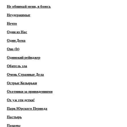
Не обнимай меня, я боюсь
Неудержимые
Нечто
Одни из Нас
Один Дома
Оно (It)
Одинокий рейнджер
Обитель зла
Очень Странные Дела
Острые Козырьки
Охотники за привидениями
Ох уж эти детки!
Парк Юрского Периода
Пастырь
Пацаны