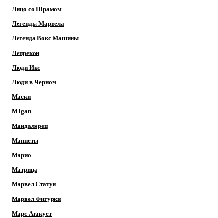
Лицо со Шрамом
Легенды Марвела
Легенда Вокс Машины
Лепрекон
Люди Икс
Люди в Черном
Маски
M3gan
Мандалорец
Маппеты
Марио
Матрица
Марвел Статуи
Марвел Фигурки
Марс Атакует