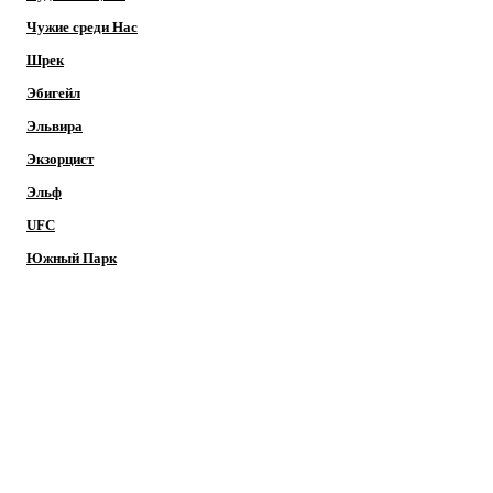
Чужие среди Нас
Шрек
Эбигейл
Эльвира
Экзорцист
Эльф
UFC
Южный Парк