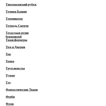
Тихоокеанский рубеж
Темная Башня
Терминатор
Тетрадь Смерти
Техасская резня
бензопилой
Трансформеры
Том и Джерри
Тор
Топор
Труп невесты
Туман
Тэд
Фантастические Твари
Ферби
Флэш