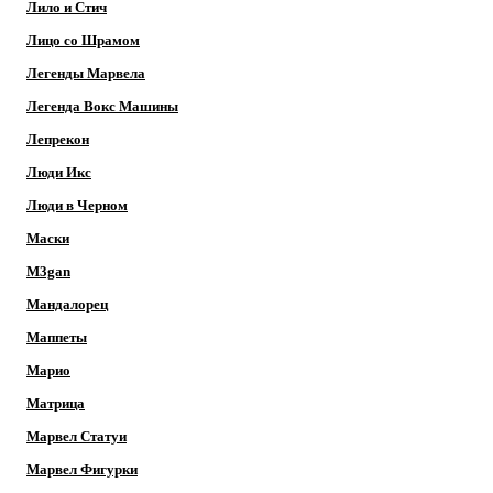
Лило и Стич
Лицо со Шрамом
Легенды Марвела
Легенда Вокс Машины
Лепрекон
Люди Икс
Люди в Черном
Маски
M3gan
Мандалорец
Маппеты
Марио
Матрица
Марвел Статуи
Марвел Фигурки