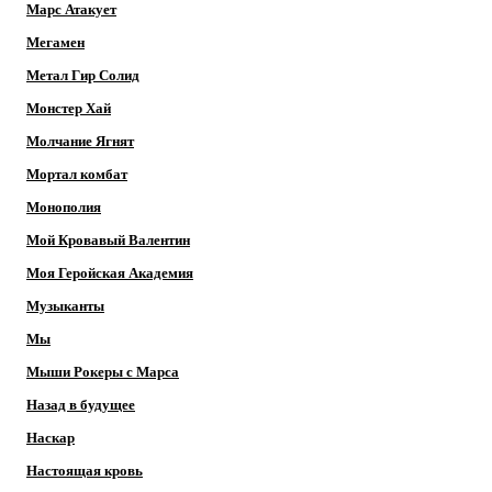
Марс Атакует
Мегамен
Метал Гир Солид
Монстер Хай
Молчание Ягнят
Мортал комбат
Монополия
Мой Кровавый Валентин
Моя Геройская Академия
Музыканты
Мы
Мыши Рокеры с Марса
Назад в будущее
Наскар
Настоящая кровь