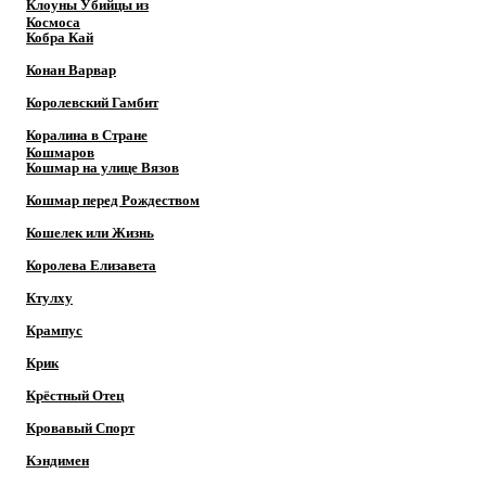
Клоуны Убийцы из
Космоса
Кобра Кай
Конан Варвар
Королевский Гамбит
Коралина в Стране
Кошмаров
Кошмар на улице Вязов
Кошмар перед Рождеством
Кошелек или Жизнь
Королева Елизавета
Ктулху
Крампус
Крик
Крёстный Отец
Кровавый Спорт
Кэндимен