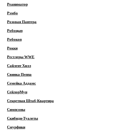
Реаниматор
Рэмбо
Розовая Пантера
Робоцып
Робокоп
Рокки
Рестлеры WWE
Сайлент Хилл
Свинка Пеппа
Семейка Аддамс
СейлорМун
Секретная Штаб-Квартира
Симпсоны
Скибиди-Туалеты
Смурфики