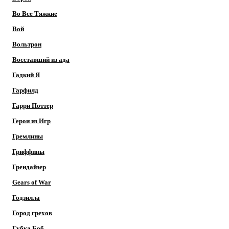
Во Все Тяжкие
Вой
Вольтрон
Восставший из ада
Гадкий Я
Гарфилд
Гарри Поттер
Герои из Игр
Гремлины
Гриффины
Грендайзер
Gears of War
Годзилла
Город грехов
Губка Боб