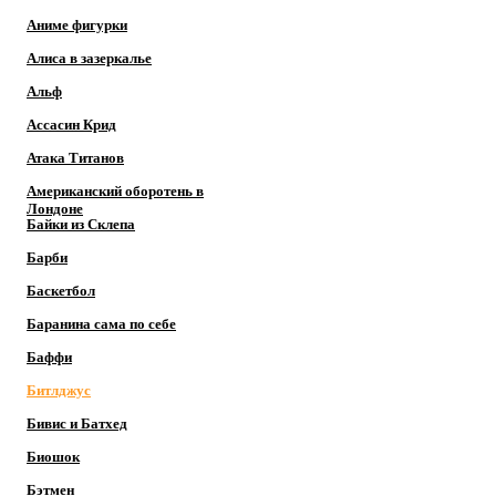
Аниме фигурки
Алиса в зазеркалье
Альф
Ассасин Крид
Атака Титанов
Американский оборотень в
Лондоне
Байки из Склепа
Барби
Баскетбол
Баранина сама по себе
Баффи
Битлджус
Бивис и Батхед
Биошок
Бэтмен