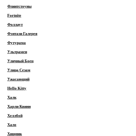
Флинтстоуны
Fortnite
Фоллаут
Фэнтази Галерея
Футурама
Ультрамен
Уличный Боец
Улица Сезам
Ужасающий
Hello Kitty
Халк
Харли Квинн
Хеллбой
Хало
Хищник