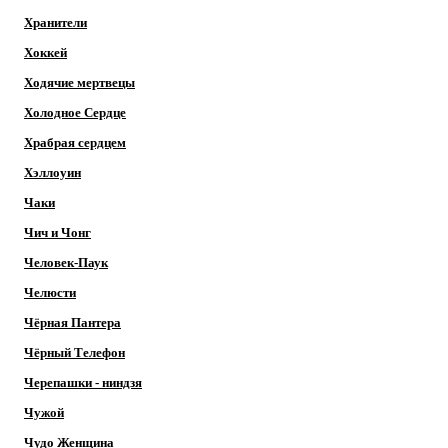
Хранители
Хоккей
Ходячие мертвецы
Холодное Сердце
Храбрая сердцем
Хэллоуин
Чаки
Чич и Чонг
Человек-Паук
Челюсти
Чёрная Пантера
Чёрный Телефон
Черепашки - ниндзя
Чужой
Чудо Женщина