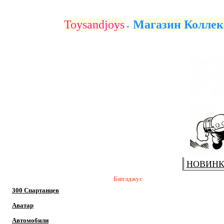
В данном разделе нашего магазина представлен огромный вы
Toysandjoys
Магазин Коллек
-
НОВИН
Битлджус
300 Спартанцев
Аватар
Автомобили