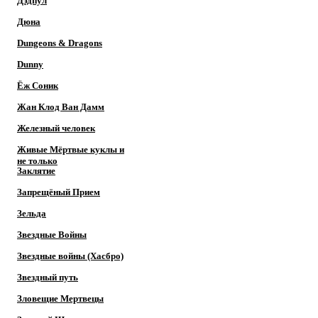
Дэдпул
Дюна
Dungeons & Dragons
Dunny
Ёж Соник
Жан Клод Ван Дамм
Железный человек
Живые Мёртвые куклы и
не только
Заклятие
Запрещёный Прием
Зельда
Звездные Войны
Звездные войны (Хасбро)
Звездный путь
Зловещие Мертвецы