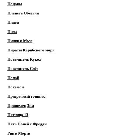
Пацаны
Планета Обезьян
Пипец
Пила
Пинки и Мозг
Пираты Карибского моря
Повелитель Кукол
Повелитель Слёз
Попай
Покемон
Призрачный гонщик
Пришелец Зим
Пятница 13
Пять Ночей с Фредди
Рик и Морти