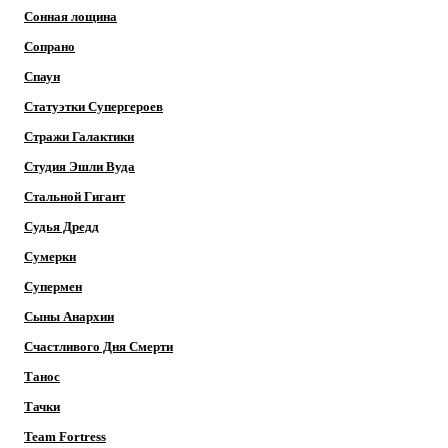
Сонная лощина
Сопрано
Спаун
Статуэтки Супергероев
Стражи Галактики
Студия Эшли Вуда
Стальной Гигант
Судья Дредд
Сумерки
Супермен
Сыны Анархии
Счастливого Дня Смерти
Танос
Тачки
Team Fortress