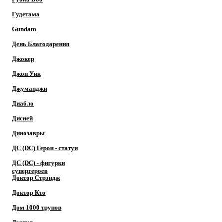
Гудетама
Gundam
День Благодарения
Джокер
Джон Уик
Джуманджи
Диабло
Дисней
Динозавры
ДС (DC) Герои - cтатуи
ДС (DC) - фигурки
супергероев
Доктор Cтрэндж
Доктор Кто
Дом 1000 трупов