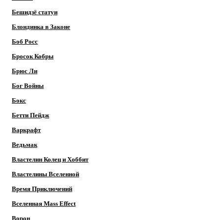
Бешидзё статуи
Блондинка в Законе
Боб Росс
Бросок Кобры
Брюс Ли
Бог Войны
Бокс
Бетти Пейдж
Варкрафт
Ведьмак
Властелин Колец и Хоббит
Властелины Вселенной
Время Приключений
Вселенная Mass Effect
Ворон