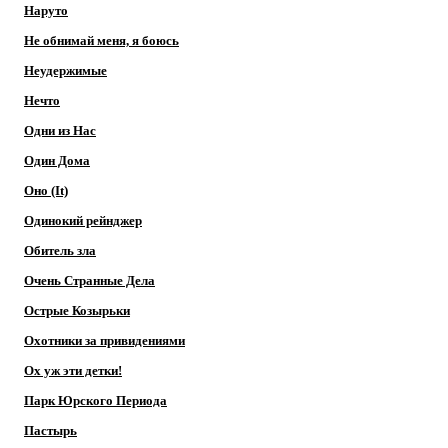
Наруто
Не обнимай меня, я боюсь
Неудержимые
Нечто
Одни из Нас
Один Дома
Оно (It)
Одинокий рейнджер
Обитель зла
Очень Странные Дела
Острые Козырьки
Охотники за привидениями
Ох уж эти детки!
Парк Юрского Периода
Пастырь