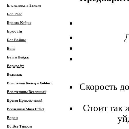
Блондинка в Законе
Боб Росс
Бросок Кобры
Брюс Ли
Д
Бог Войны
Бокс
Бетти Пейдж
Варкрафт
Ведьмак
Властелин Колец и Хоббит
Скорость до
Властелины Вселенной
Время Приключений
Стоит так 
Вселенная Mass Effect
уй
Ворон
Во Все Тяжкие