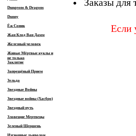
Заказы для
Dungeons & Dragons
Dunny
Если у ва
Ёж Соник
Жан Клод Ван Дамм
Железный человек
Живые Мёртвые куклы и
не только
Заклятие
Запрещёный Прием
Зельда
Звездные Войны
Звездные войны (Хасбро)
Звездный путь
Зловещие Мертвецы
Зеленый Шершень
Изгнанные дьяволом