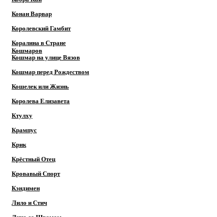
Конан Варвар
Королевский Гамбит
Коралина в Стране
Кошмаров
Кошмар на улице Вязов
Кошмар перед Рождеством
Кошелек или Жизнь
Королева Елизавета
Ктулху
Крампус
Крик
Крёстный Отец
Кровавый Спорт
Кэндимен
Лило и Стич