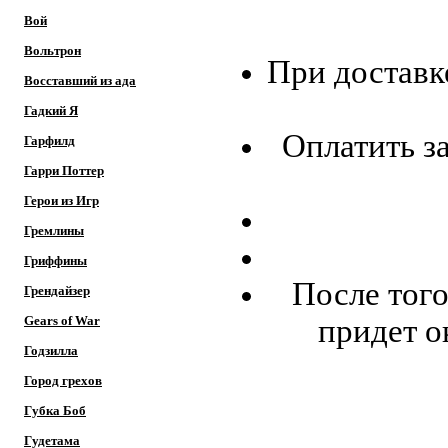
Вой
Вольтрон
При доставк
Восставший из ада
Гадкий Я
Оплатить з
Гарфилд
Гарри Поттер
Герои из Игр
Гремлины
Гриффины
После того
Грендайзер
придет ок
Gears of War
Годзилла
Город грехов
Отс
Губка Боб
Гудетама