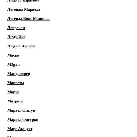
Лицо со Шрамом
Легенды Марвела
Легенда Вокс Машины
Лепрекон
Люди Икс
Люди в Черном
Маски
M3gan
Мандалорец
Маппеты
Марио
Матрица
Марвел Статуи
Марвел Фигурки
Марс Атакует