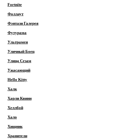
Fortnite
Фоллаут
Фэнтази Галерея
Футурама
Ультрамен
Уличный Боец
Улица Сезам
Ужасающий
Hello Kitty
Халк
Харли Квинн
Хеллбой
Хало
Хищник
Хранители