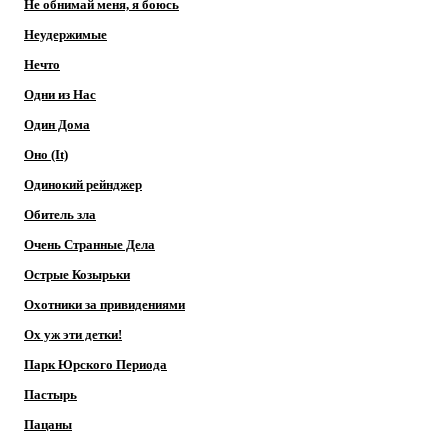
Не обнимай меня, я боюсь
Неудержимые
Нечто
Одни из Нас
Один Дома
Оно (It)
Одинокий рейнджер
Обитель зла
Очень Странные Дела
Острые Козырьки
Охотники за привидениями
Ох уж эти детки!
Парк Юрского Периода
Пастырь
Пацаны