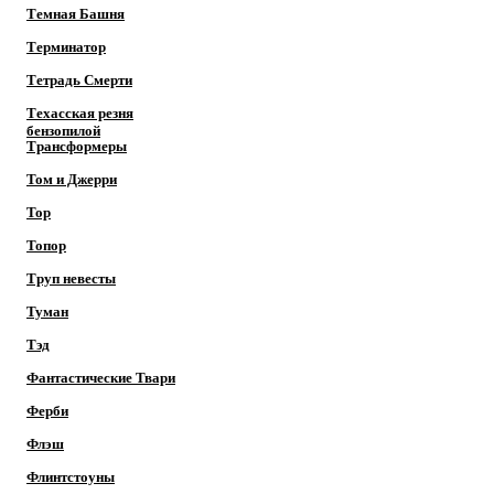
Темная Башня
Терминатор
Тетрадь Смерти
Техасская резня
бензопилой
Трансформеры
Том и Джерри
Тор
Топор
Труп невесты
Туман
Тэд
Фантастические Твари
Ферби
Флэш
Флинтстоуны