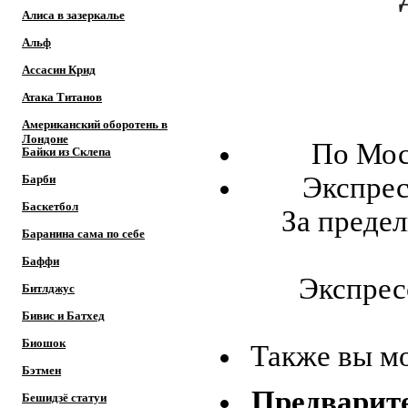
Алиса в зазеркалье
Альф
Ассасин Крид
Атака Титанов
Американский оборотень в
Лондоне
По Мос
Байки из Склепа
Экспрес
Барби
Баскетбол
За предел
Баранина сама по себе
Баффи
Экспресс
Битлджус
Бивис и Батхед
Биошок
Также вы м
Бэтмен
Предварите
Бешидзё статуи