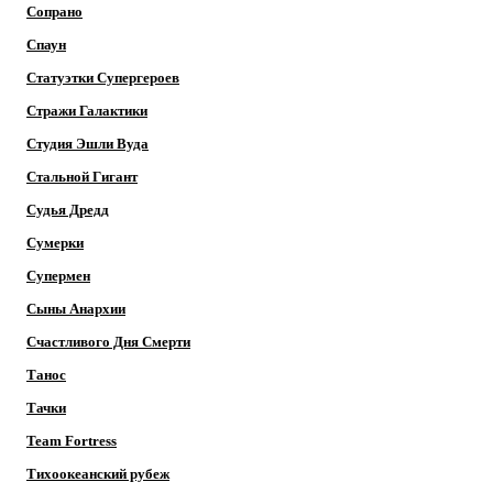
Сопрано
Спаун
Статуэтки Супергероев
Стражи Галактики
Студия Эшли Вуда
Стальной Гигант
Судья Дредд
Сумерки
Супермен
Сыны Анархии
Счастливого Дня Смерти
Танос
Тачки
Team Fortress
Тихоокеанский рубеж