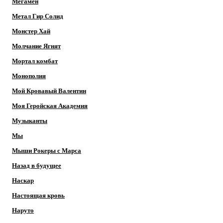
Мегамен
Метал Гир Солид
Монстер Хай
Молчание Ягнят
Мортал комбат
Монополия
Мой Кровавый Валентин
Моя Геройская Академия
Музыканты
Мы
Мыши Рокеры с Марса
Назад в будущее
Наскар
Настоящая кровь
Наруто