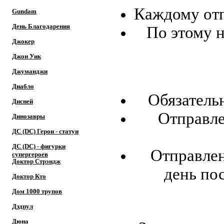
Каждому отп
Gundam
День Благодарения
По этому н
Джокер
Джон Уик
Прос
Джуманджи
Диабло
Обязатель
Дисней
Отправле
Динозавры
ДС (DC) Герои - cтатуи
ДС (DC) - фигурки
Отправлен
супергероев
Доктор Cтрэндж
день по
Доктор Кто
Дом 1000 трупов
Дэдпул
Дюна