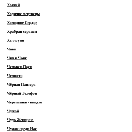
Хоккей
Ходячие мертвецы
Холодное Сердце
Храбрая сердцем
Хэллоуин
Чаки
Чич и Чонг
Человек-Паук
Челюсти
Чёрная Пантера
Чёрный Телефон
Черепашки - ниндзя
Чужой
Чудо Женщина
Чужие среди Нас