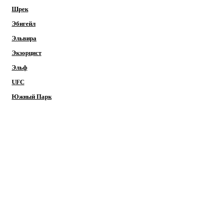
Шрек
Эбигейл
Эльвира
Экзорцист
Эльф
UFC
Южный Парк