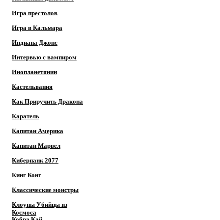
Игра престолов
Игра в Кальмара
Индиана Джонс
Интервью с вампиром
Инопланетянин
Кастельвания
Как Приручить Дракона
Каратель
Капитан Америка
Капитан Марвел
Киберпанк 2077
Кинг Конг
Классические монстры
Клоуны Убийцы из
Космоса
Кобра Кай