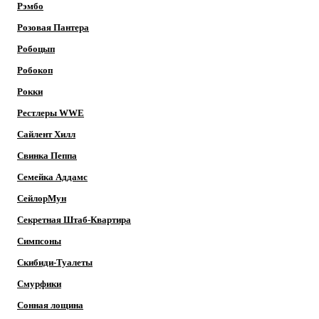
Рэмбо
Розовая Пантера
Робоцып
Робокоп
Рокки
Рестлеры WWE
Сайлент Хилл
Свинка Пеппа
Семейка Аддамс
СейлорМун
Секретная Штаб-Квартира
Симпсоны
Скибиди-Туалеты
Смурфики
Сонная лощина