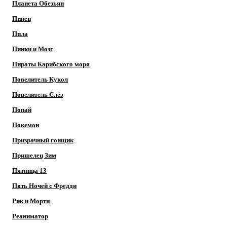
Планета Обезьян
Пипец
Пила
Пинки и Мозг
Пираты Карибского моря
Повелитель Кукол
Повелитель Слёз
Попай
Покемон
Призрачный гонщик
Пришелец Зим
Пятница 13
Пять Ночей с Фредди
Рик и Морти
Реаниматор