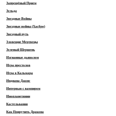
Запрещёный Прием
Зельда
Звездные Войны
Звездные войны (Хасбро)
Звездный путь
Зловещие Мертвецы
Зеленый Шершень
Изгнанные дьяволом
Игра престолов
Игра в Кальмара
Индиана Джонс
Интервью с вампиром
Инопланетянин
Кастельвания
Как Приручить Дракона