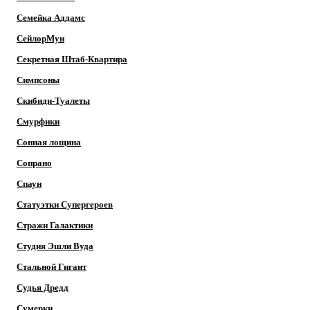
Семейка Аддамс
СейлорМун
Секретная Штаб-Квартира
Симпсоны
Скибиди-Туалеты
Смурфики
Сонная лощина
Сопрано
Спаун
Статуэтки Супергероев
Стражи Галактики
Студия Эшли Вуда
Стальной Гигант
Судья Дредд
Сумерки