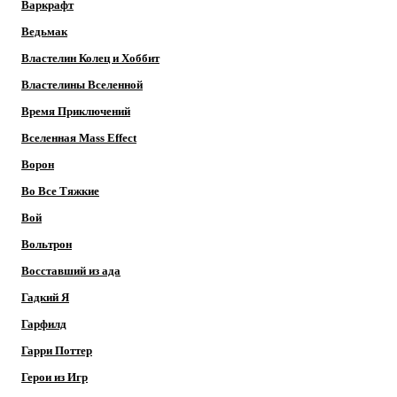
Варкрафт
Ведьмак
Властелин Колец и Хоббит
Властелины Вселенной
Время Приключений
Вселенная Mass Effect
Ворон
Во Все Тяжкие
Вой
Вольтрон
Восставший из ада
Гадкий Я
Гарфилд
Гарри Поттер
Герои из Игр