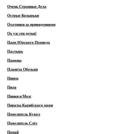
Очень Странные Дела
Острые Козырьки
Охотники за привидениями
Ох уж эти детки!
Парк Юрского Периода
Пастырь
Пацаны
Планета Обезьян
Пипец
Пила
Пинки и Мозг
Пираты Карибского моря
Повелитель Кукол
Повелитель Слёз
Попай