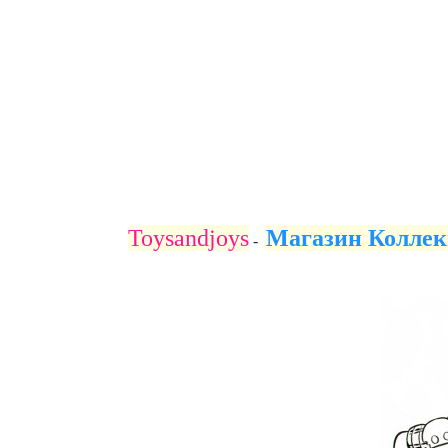
В данном разделе нашег
персонажей из культовой
найдете не только фигур
носил главный герой, Э
высокого качес
Toysandjoys
Магазин Коллек
-