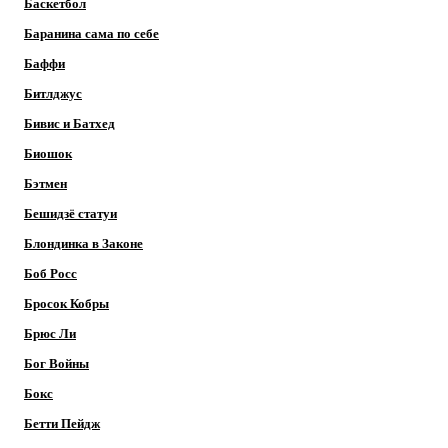
Баскетбол
Баранина сама по себе
Баффи
Битлджус
Бивис и Батхед
Биошок
Бэтмен
Бешидзё статуи
Блондинка в Законе
Боб Росс
Бросок Кобры
Брюс Ли
Бог Войны
Бокс
Бетти Пейдж