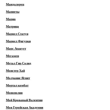
Мандалорец
Маппеты
Марио
Матрица
Марвел Статуи
Марвел Фигурки
Марс Атакует
Мегамен
Метал Гир Солид
Монстер Хай
Молчание Ягнят
Мортал комбат
Монополия
Мой Кровавый Валентин
Моя Геройская Академия