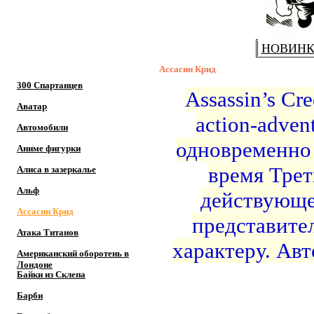
НОВИН
Ассасин Крид
300 Спартанцев
Assassin’s C
Аватар
action-adven
Автомобили
одновременно 
Аниме фигурки
время Трет
Алиса в зазеркалье
Альф
действующе
Ассасин Крид
представите
Атака Титанов
характеру. Авт
Американский оборотень в
Лондоне
Байки из Склепа
Барби