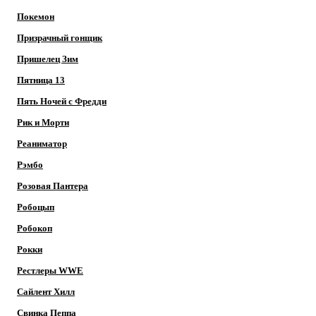
Покемон
Призрачный гонщик
Пришелец Зим
Пятница 13
Пять Ночей с Фредди
Рик и Морти
Реаниматор
Рэмбо
Розовая Пантера
Робоцып
Робокоп
Рокки
Рестлеры WWE
Сайлент Хилл
Свинка Пеппа