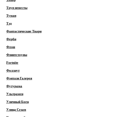
Труп невесты
Туман
Тэд
Фантастические Твари
Ферби
Флэш
Флинтстоуны
Fortnite
Фоллаут
Фэнтази Галерея
Футурама
Ультрамен
Уличный Боец
Улица Сезам