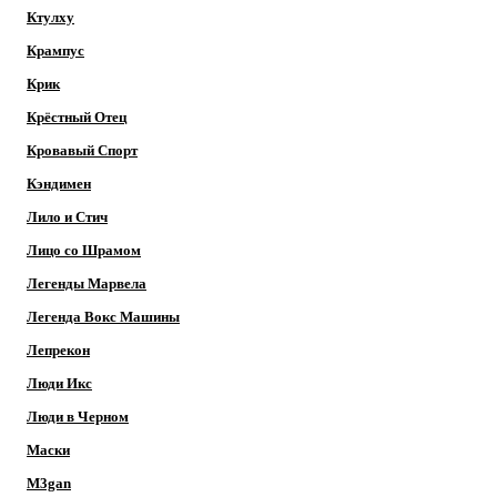
Ктулху
Крампус
Крик
Крёстный Отец
Кровавый Спорт
Кэндимен
Лило и Стич
Лицо со Шрамом
Легенды Марвела
Легенда Вокс Машины
Лепрекон
Люди Икс
Люди в Черном
Маски
M3gan