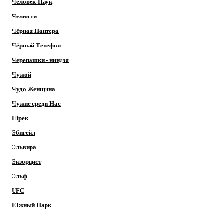
Человек-Паук
Челюсти
Чёрная Пантера
Чёрный Телефон
Черепашки - ниндзя
Чужой
Чудо Женщина
Чужие среди Нас
Шрек
Эбигейл
Эльвира
Экзорцист
Эльф
UFC
Южный Парк