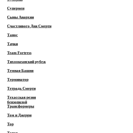
Супермен
Сыны Анархии
Счастливого Дня Смерти
Танос
Тачки
Team Fortress
Тихоокеанский рубеж
Темная Башня
Терминатор
Тетрадь Смерти
Техасская резня
бензопилой
Трансформеры
Том и Джерри
Тор
Топор