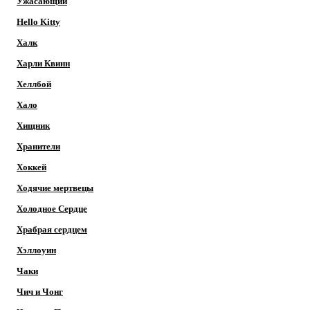
Ужасающий
Hello Kitty
Халк
Харли Квинн
Хеллбой
Хало
Хищник
Хранители
Хоккей
Ходячие мертвецы
Холодное Сердце
Храбрая сердцем
Хэллоуин
Чаки
Чич и Чонг