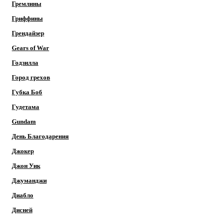
Гремлины
Гриффины
Грендайзер
Gears of War
Годзилла
Город грехов
Губка Боб
Гудетама
Gundam
День Благодарения
Джокер
Джон Уик
Джуманджи
Диабло
Дисней