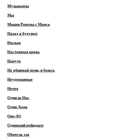
Музыканты
Мы
Мыши Рокеры с Марса
Назад в будущее
Наскар
Настоящая кровь
Наруто
Не обнимай меня, я боюсь
Неудержимые
Нечто
Одни из Нас
Один Дома
Оно (It)
Одинокий рейнджер
Обитель зла