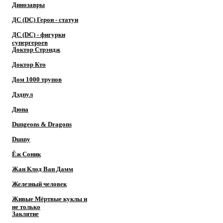
Динозавры
ДС (DC) Герои - cтатуи
ДС (DC) - фигурки
супергероев
Доктор Cтрэндж
Доктор Кто
Дом 1000 трупов
Дэдпул
Дюна
Dungeons & Dragons
Dunny
Ёж Соник
Жан Клод Ван Дамм
Железный человек
Живые Мёртвые куклы и
не только
Заклятие