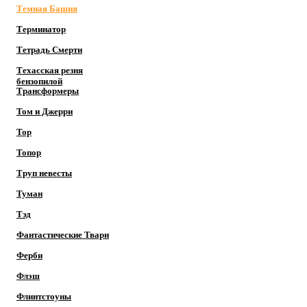
Темная Башня
Терминатор
Тетрадь Смерти
Техасская резня
бензопилой
Трансформеры
Том и Джерри
Тор
Топор
Труп невесты
Туман
Тэд
Фантастические Твари
Ферби
Флэш
Флинтстоуны