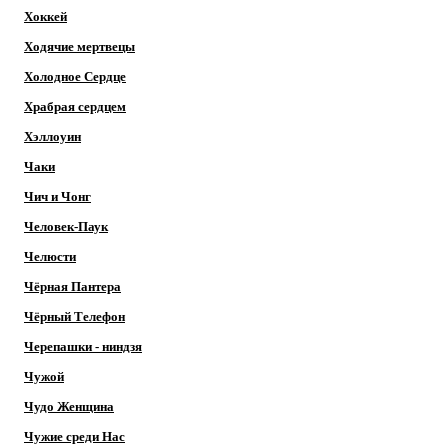
Хоккей
Ходячие мертвецы
Холодное Сердце
Храбрая сердцем
Хэллоуин
Чаки
Чич и Чонг
Человек-Паук
Челюсти
Чёрная Пантера
Чёрный Телефон
Черепашки - ниндзя
Чужой
Чудо Женщина
Чужие среди Нас