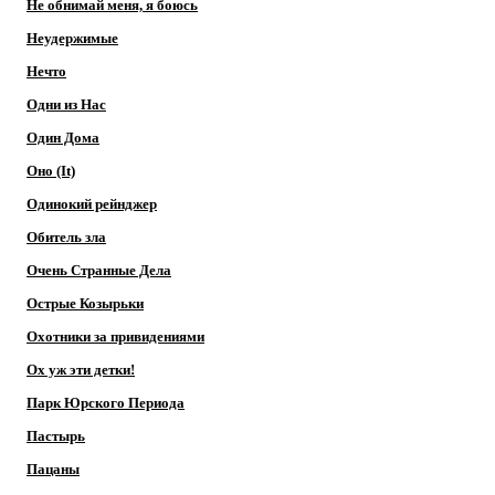
Не обнимай меня, я боюсь
Неудержимые
Нечто
Одни из Нас
Один Дома
Оно (It)
Одинокий рейнджер
Обитель зла
Очень Странные Дела
Острые Козырьки
Охотники за привидениями
Ох уж эти детки!
Парк Юрского Периода
Пастырь
Пацаны