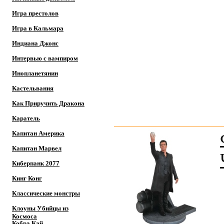
Игра престолов
Игра в Кальмара
Индиана Джонс
Интервью с вампиром
Инопланетянин
Кастельвания
Как Приручить Дракона
Каратель
Капитан Америка
Капитан Марвел
Киберпанк 2077
Кинг Конг
Классические монстры
Клоуны Убийцы из
Космоса
Кобра Кай