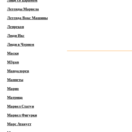
Лицо со Шрамом
Легенды Марвела
Легенда Вокс Машины
Лепрекон
Люди Икс
Люди в Черном
Маски
M3gan
Мандалорец
Маппеты
Марио
Матрица
Марвел Статуи
Марвел Фигурки
Марс Атакует