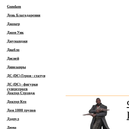
Gundam
День Благодарения
Джокер
Джон Уик
Джуманджи
Диабло
Дисней
Динозавры
ДС (DC) Герои - cтатуи
ДС (DC) - фигурки
супергероев
Доктор Cтрэндж
Доктор Кто
Дом 1000 трупов
Дэдпул
Дюна