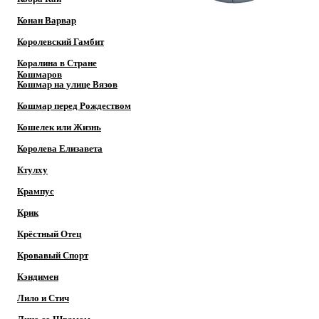
Конан Варвар
Королевский Гамбит
Коралина в Стране
Кошмаров
Кошмар на улице Вязов
Кошмар перед Рождеством
Кошелек или Жизнь
Королева Елизавета
Ктулху
Крампус
Крик
Крёстный Отец
Кровавый Спорт
Кэндимен
Лило и Стич