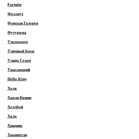
Fortnite
Фоллаут
Фэнтази Галерея
Футурама
Ультрамен
Уличный Боец
Улица Сезам
Ужасающий
Hello Kitty
Халк
Харли Квинн
Хеллбой
Хало
Хищник
Хранители