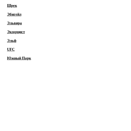
Шрек
Эбигейл
Эльвира
Экзорцист
Эльф
UFC
Южный Парк