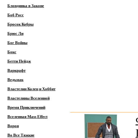
Блондинка в Законе
Боб Росс
Бросок Кобры
Брюс Ли
Бог Войны
Бокс
Бетти Пейдж
Варкрафт
Ведьмак
Властелин Колец и Хоббит
Властелины Вселенной
Время Приключений
Вселенная Mass Effect
Ворон
Во Все Тяжкие