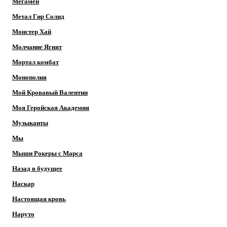
Мегамен
Метал Гир Солид
Монстер Хай
Молчание Ягнят
Мортал комбат
Монополия
Мой Кровавый Валентин
Моя Геройская Академия
Музыканты
Мы
Мыши Рокеры с Марса
Назад в будущее
Наскар
Настоящая кровь
Наруто