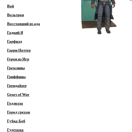
Вой
Вольтрон
Восставший из ада
Гадкий Я
Гарфилд
Гарри Поттер
Герои из Игр
Гремлины
Гриффины
Грендайзер
Gears of War
Годзилла
Город грехов
Губка Боб
Гудетама