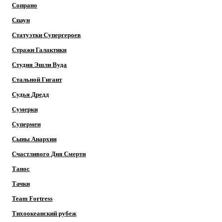
Сопрано
Спаун
Статуэтки Супергероев
Стражи Галактики
Студия Эшли Вуда
Стальной Гигант
Судья Дредд
Сумерки
Супермен
Сыны Анархии
Счастливого Дня Смерти
Танос
Тачки
Team Fortress
Тихоокеанский рубеж