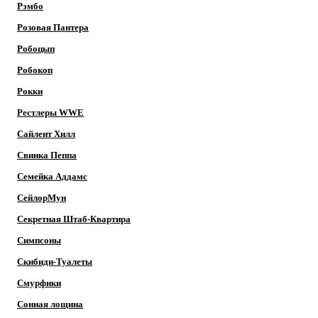
Рэмбо
Розовая Пантера
Робоцып
Робокоп
Рокки
Рестлеры WWE
Сайлент Хилл
Свинка Пеппа
Семейка Аддамс
СейлорМун
Секретная Штаб-Квартира
Симпсоны
Скибиди-Туалеты
Смурфики
Сонная лощина