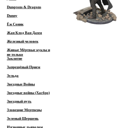
Dungeons & Dragons
Dunny
Ёж Соник
Жан Клод Ван Дамм
Железный человек
Живые Мёртвые куклы и
не только
Заклятие
Запрещёный Прием
Зельда
Звездные Войны
Звездные войны (Хасбро)
Звездный путь
Зловещие Мертвецы
Зеленый Шершень
Изгнанные дьяволом