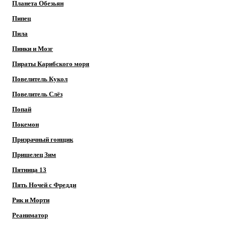
Планета Обезьян
Пипец
Пила
Пинки и Мозг
Пираты Карибского моря
Повелитель Кукол
Повелитель Слёз
Попай
Покемон
Призрачный гонщик
Пришелец Зим
Пятница 13
Пять Ночей с Фредди
Рик и Морти
Реаниматор