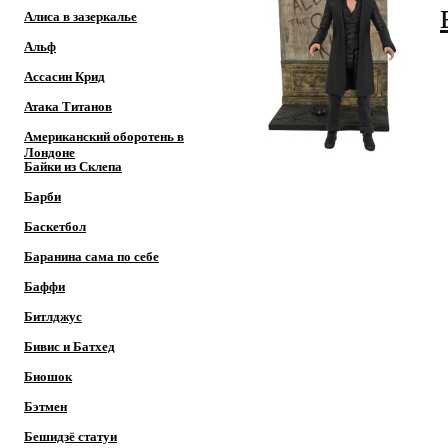
Алиса в зазеркалье
Альф
Ассасин Крид
Атака Титанов
Американский оборотень в
Лондоне
Байки из Склепа
Барби
Баскетбол
Баранина сама по себе
Баффи
Битлджус
Бивис и Батхед
Биошок
Бэтмен
Бешидзё статуи