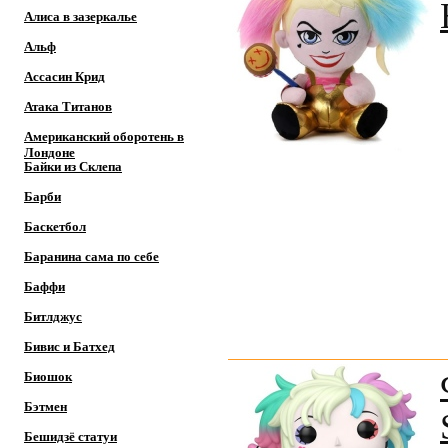
Алиса в зазеркалье
Альф
Ассасин Крид
Атака Титанов
Американский оборотень в
Лондоне
Байки из Склепа
Барби
Баскетбол
Баранина сама по себе
Баффи
Битлджус
Бивис и Батхед
Биошок
Бэтмен
Бешидзё статуи