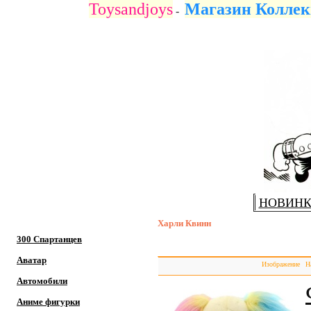
Toysandjoys
Магазин Коллек
-
НОВИН
Харли Квинн
300 Спартанцев
Аватар
Изображение
Н
Автомобили
Аниме фигурки