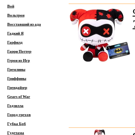
Вой
Вольтрон
Восставший из ада
Гадкий Я
Гарфилд
Гарри Поттер
Герои из Игр
Гремлины
Гриффины
Грендайзер
Gears of War
Годзилла
Город грехов
Губка Боб
Гудетама