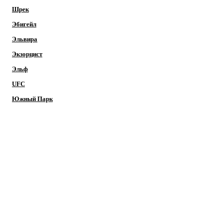
Шрек
Эбигейл
Эльвира
Экзорцист
Эльф
UFC
Южный Парк