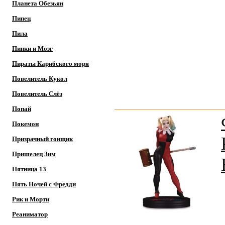
Планета Обезьян
Пипец
Пила
Пинки и Мозг
Пираты Карибского моря
Повелитель Кукол
Повелитель Слёз
Попай
Покемон
Призрачный гонщик
Пришелец Зим
Пятница 13
Пять Ночей с Фредди
Рик и Морти
Реаниматор