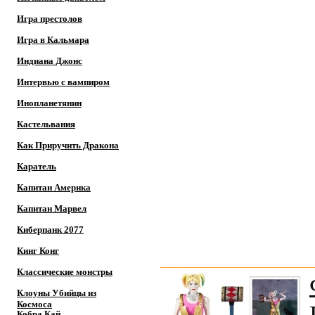
Игра престолов
Игра в Кальмара
Индиана Джонс
Интервью с вампиром
Инопланетянин
Кастельвания
Как Приручить Дракона
Каратель
Капитан Америка
Капитан Марвел
Киберпанк 2077
Кинг Конг
Классические монстры
Клоуны Убийцы из
Космоса
Кобра Кай