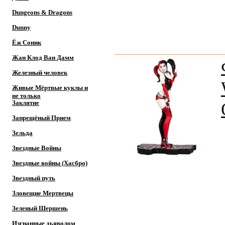
Dungeons & Dragons
Dunny
Ёж Соник
Жан Клод Ван Дамм
Железный человек
Живые Мёртвые куклы и
не только
Заклятие
Запрещёный Прием
Зельда
Звездные Войны
Звездные войны (Хасбро)
Звездный путь
Зловещие Мертвецы
Зеленый Шершень
Изгнанные дьяволом