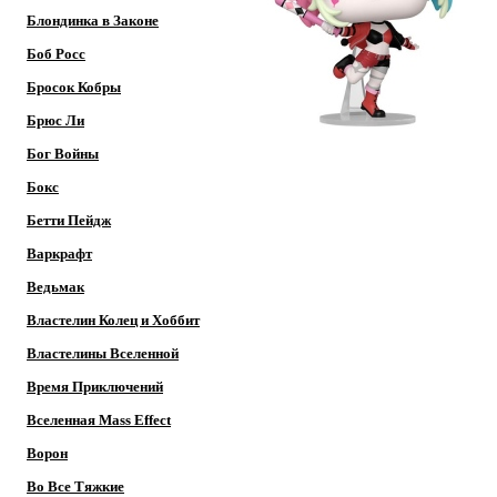
Блондинка в Законе
Боб Росс
Бросок Кобры
Брюс Ли
Бог Войны
Бокс
Бетти Пейдж
Варкрафт
Ведьмак
Властелин Колец и Хоббит
Властелины Вселенной
Время Приключений
Вселенная Mass Effect
Ворон
Во Все Тяжкие