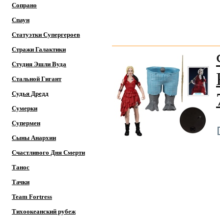
Сопрано
Спаун
Статуэтки Супергероев
Стражи Галактики
Студия Эшли Вуда
Стальной Гигант
Судья Дредд
Сумерки
Супермен
Сыны Анархии
Счастливого Дня Смерти
Танос
Тачки
Team Fortress
Тихоокеанский рубеж