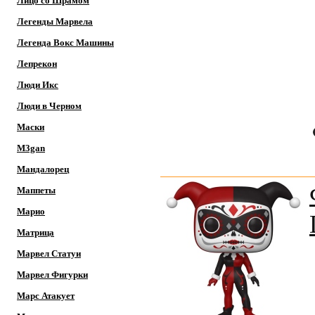
Лицо со Шрамом
Легенды Марвела
Легенда Вокс Машины
Лепрекон
Люди Икс
Люди в Черном
Маски
M3gan
Мандалорец
Маппеты
Марио
Матрица
Марвел Статуи
Марвел Фигурки
Марс Атакует