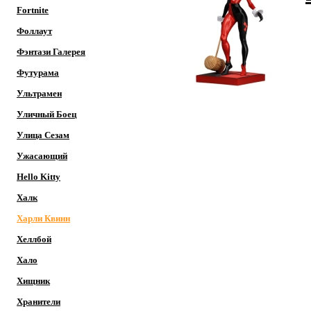
Fortnite
Фоллаут
Фэнтази Галерея
Футурама
Ультрамен
Уличный Боец
Улица Сезам
Ужасающий
Hello Kitty
Халк
Харли Квинн
Хеллбой
Хало
Хищник
Хранители