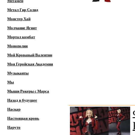
Мегамен
Метал Гир Солид
Монстер Хай
Молчание Ягнят
Мортал комбат
Монополия
Мой Кровавый Валентин
Моя Геройская Академия
Музыканты
Мы
Мыши Рокеры с Марса
Назад в будущее
Наскар
Настоящая кровь
Наруто