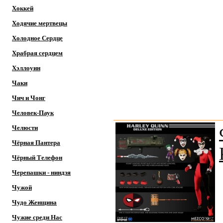
Хоккей
Ходячие мертвецы
Холодное Сердце
Храбрая сердцем
Хэллоуин
Чаки
Чич и Чонг
Человек-Паук
Челюсти
Чёрная Пантера
Чёрный Телефон
Черепашки - ниндзя
Чужой
Чудо Женщина
Чужие среди Нас