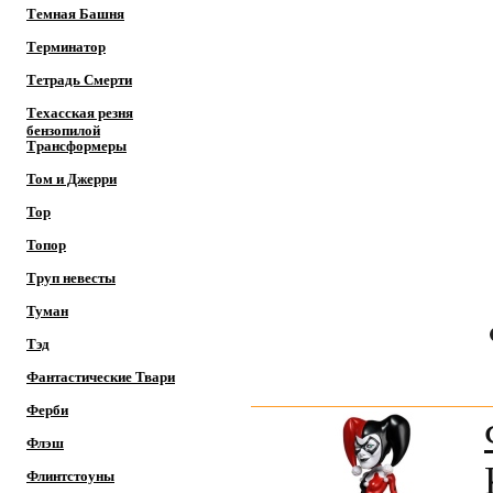
Темная Башня
Терминатор
Тетрадь Смерти
Техасская резня
бензопилой
Трансформеры
Том и Джерри
Тор
Топор
Труп невесты
Туман
Тэд
Фантастические Твари
Ферби
Флэш
Флинтстоуны