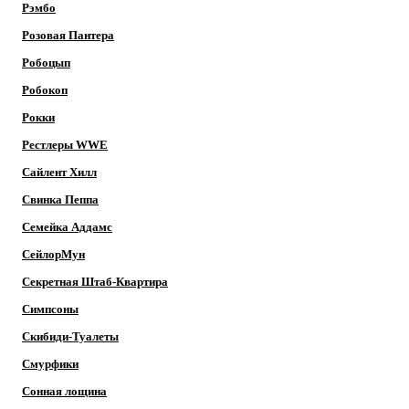
Рэмбо
Розовая Пантера
Робоцып
Робокоп
Рокки
Рестлеры WWE
Сайлент Хилл
Свинка Пеппа
Семейка Аддамс
СейлорМун
Секретная Штаб-Квартира
Симпсоны
Скибиди-Туалеты
Смурфики
Сонная лощина