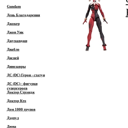
Gundam
День Благодарения
Джокер
Джон Уик
Джуманджи
Диабло
Дисней
Динозавры
ДС (DC) Герои - cтатуи
ДС (DC) - фигурки
супергероев
Доктор Cтрэндж
Доктор Кто
Дом 1000 трупов
Дэдпул
Дюна