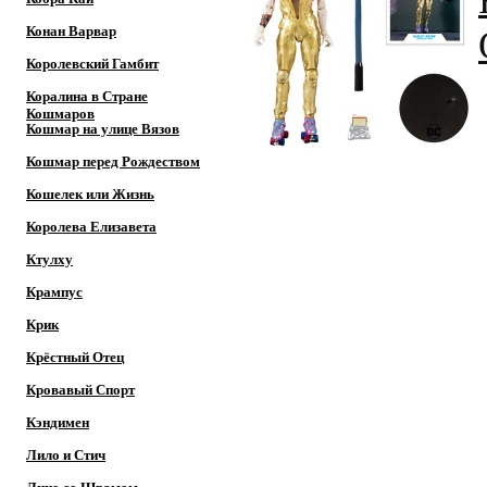
Конан Варвар
Королевский Гамбит
Коралина в Стране
Кошмаров
Кошмар на улице Вязов
Кошмар перед Рождеством
Кошелек или Жизнь
Королева Елизавета
Ктулху
Крампус
Крик
Крёстный Отец
Кровавый Спорт
Кэндимен
Лило и Стич