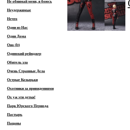
Не обнимай меня, я боюсь
Неудержимые
Нечто
Одни из Нас
Один Дома
Оно (It)
Одинокий рейнджер
Обитель зла
Очень Странные Дела
Острые Козырьки
Охотники за привидениями
Ох уж эти детки!
Парк Юрского Периода
Пастырь
Пацаны