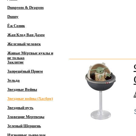
Dungeons & Dragons
Dunny
Ёж Соник
Жан Клод Ван Дамм
Железный человек
Живые Мёртвые куклы и
не только
Заклятие
Запрещёный Прием
Зельда
Звездные Войны
Звездные войны (Хасбро)
Звездный путь
Зловещие Мертвецы
Зеленый Шершень
Изгнанные дьяволом