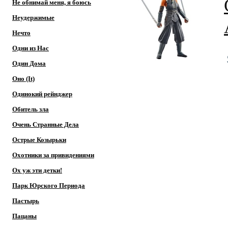
Не обнимай меня, я боюсь
Неудержимые
Нечто
Одни из Нас
Один Дома
Оно (It)
Одинокий рейнджер
Обитель зла
Очень Странные Дела
Острые Козырьки
Охотники за привидениями
Ох уж эти детки!
Парк Юрского Периода
Пастырь
Пацаны