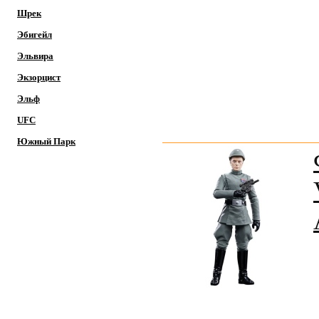
Шрек
Эбигейл
Эльвира
Экзорцист
Эльф
UFC
Южный Парк