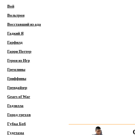
Вой
Вольтрон
Восставший из ада
Гадкий Я
Гарфилд
Гарри Поттер
Герои из Игр
Гремлины
Гриффины
Грендайзер
Gears of War
Годзилла
Город грехов
Губка Боб
Гудетама