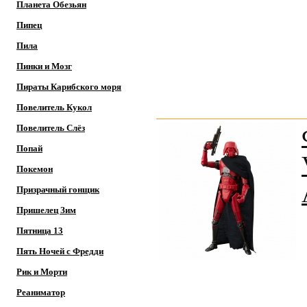
Планета Обезьян
Пипец
Пила
Пинки и Мозг
Пираты Карибского моря
Повелитель Кукол
Повелитель Слёз
Попай
Покемон
Призрачный гонщик
Пришелец Зим
Пятница 13
Пять Ночей с Фредди
Рик и Морти
Реаниматор