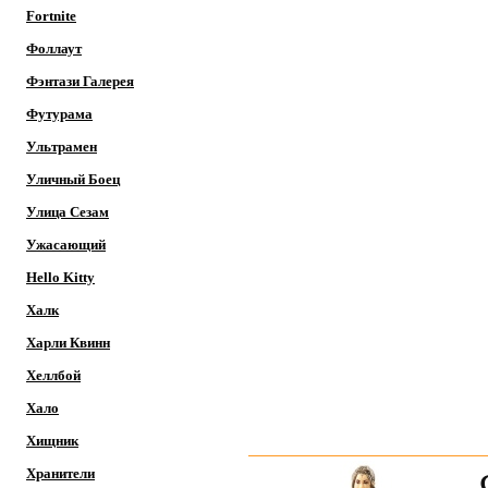
Fortnite
Фоллаут
Фэнтази Галерея
Футурама
Ультрамен
Уличный Боец
Улица Сезам
Ужасающий
Hello Kitty
Халк
Харли Квинн
Хеллбой
Хало
Хищник
Хранители