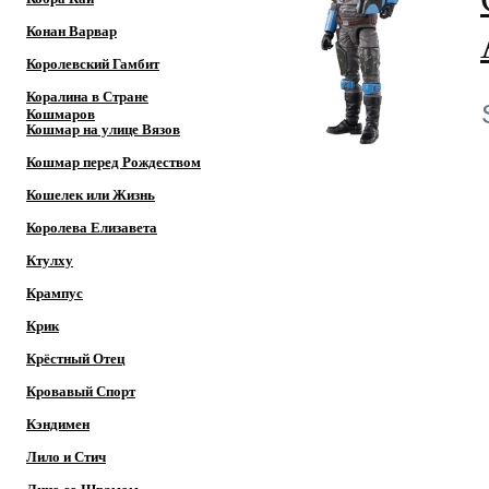
Конан Варвар
Королевский Гамбит
Коралина в Стране
Кошмаров
Кошмар на улице Вязов
Кошмар перед Рождеством
Кошелек или Жизнь
Королева Елизавета
Ктулху
Крампус
Крик
Крёстный Отец
Кровавый Спорт
Кэндимен
Лило и Стич