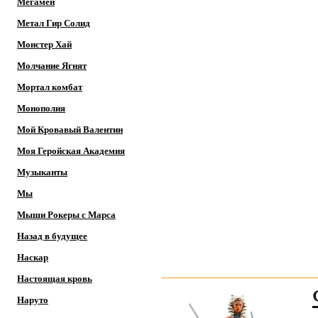
Мегамен
Метал Гир Солид
Монстер Хай
Молчание Ягнят
Мортал комбат
Монополия
Мой Кровавый Валентин
Моя Геройская Академия
Музыканты
Мы
Мыши Рокеры с Марса
Назад в будущее
Наскар
Настоящая кровь
Наруто