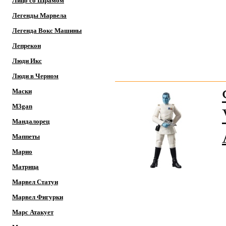
Лицо со Шрамом
Легенды Марвела
Легенда Вокс Машины
Лепрекон
Люди Икс
Люди в Черном
Маски
M3gan
Мандалорец
Маппеты
Марио
Матрица
Марвел Статуи
Марвел Фигурки
Марс Атакует