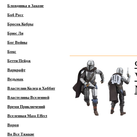
Блондинка в Законе
Боб Росс
Бросок Кобры
Брюс Ли
Бог Войны
Бокс
Бетти Пейдж
Варкрафт
Ведьмак
Властелин Колец и Хоббит
Властелины Вселенной
Время Приключений
Вселенная Mass Effect
Ворон
Во Все Тяжкие