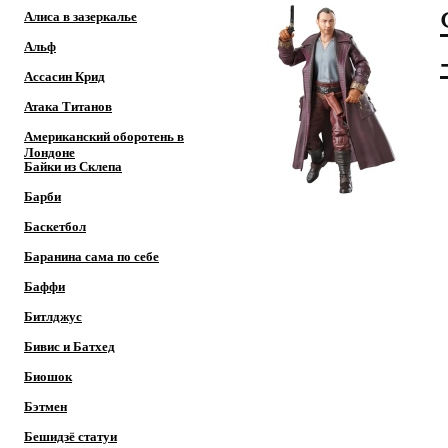
Алиса в зазеркалье
Альф
Ассасин Крид
Атака Титанов
Американский оборотень в
Лондоне
Байки из Склепа
Барби
Баскетбол
Баранина сама по себе
Баффи
Битлджус
Бивис и Батхед
Биошок
Бэтмен
Бешидзё статуи