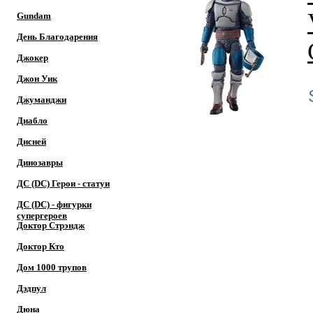
Gundam
День Благодарения
Джокер
Джон Уик
Джуманджи
Диабло
Дисней
Динозавры
ДС (DC) Герои - cтатуи
ДС (DC) - фигурки
супергероев
Доктор Cтрэндж
Доктор Кто
Дом 1000 трупов
Дэдпул
Дюна