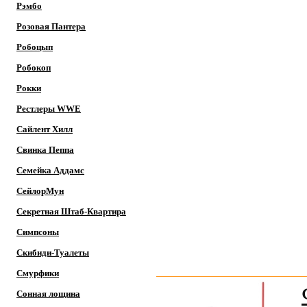
Рэмбо
Розовая Пантера
Робоцып
Робокоп
Рокки
Рестлеры WWE
Сайлент Хилл
Свинка Пеппа
Семейка Аддамс
СейлорМун
Секретная Штаб-Квартира
Симпсоны
Скибиди-Туалеты
Смурфики
Сонная лощина