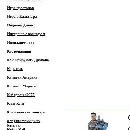
Игра престолов
Игра в Кальмара
Индиана Джонс
Интервью с вампиром
Инопланетянин
Кастельвания
Как Приручить Дракона
Каратель
Капитан Америка
Капитан Марвел
Киберпанк 2077
Кинг Конг
Классические монстры
Клоуны Убийцы из
Космоса
Кобра Кай