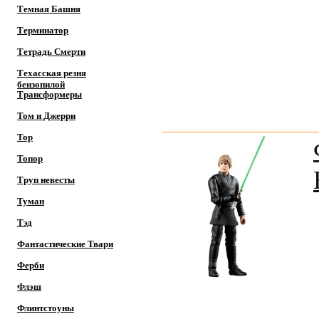
Темная Башня
Терминатор
Тетрадь Смерти
Техасская резня
бензопилой
Трансформеры
Том и Джерри
Тор
Топор
Труп невесты
Туман
Тэд
Фантастические Твари
Ферби
Флэш
Флинтстоуны