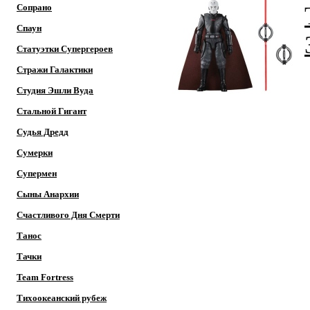
Сопрано
Спаун
Статуэтки Супергероев
Стражи Галактики
Студия Эшли Вуда
Стальной Гигант
Судья Дредд
Сумерки
Супермен
Сыны Анархии
Счастливого Дня Смерти
Танос
Тачки
Team Fortress
Тихоокеанский рубеж