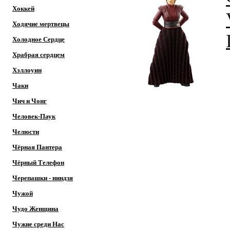
Хоккей
Ходячие мертвецы
Холодное Сердце
Храбрая сердцем
Хэллоуин
Чаки
Чич и Чонг
Человек-Паук
Челюсти
Чёрная Пантера
Чёрный Телефон
Черепашки - ниндзя
Чужой
Чудо Женщина
Чужие среди Нас