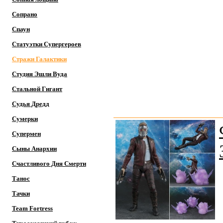
Сопрано
Спаун
Статуэтки Супергероев
Стражи Галактики
Студия Эшли Вуда
Стальной Гигант
Судья Дредд
Сумерки
Супермен
Сыны Анархии
Счастливого Дня Смерти
Танос
Тачки
Team Fortress