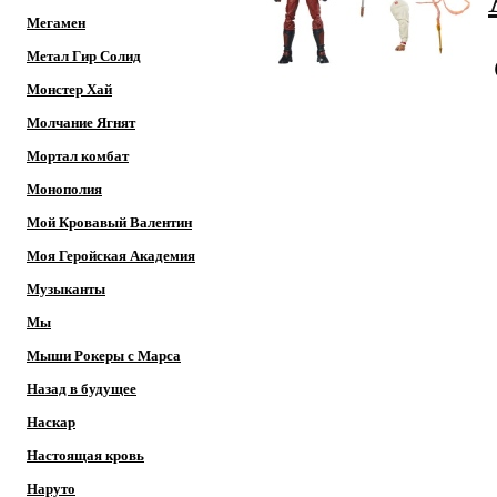
Мегамен
Метал Гир Солид
Монстер Хай
Молчание Ягнят
Мортал комбат
Монополия
Мой Кровавый Валентин
Моя Геройская Академия
Музыканты
Мы
Мыши Рокеры с Марса
Назад в будущее
Наскар
Настоящая кровь
Наруто