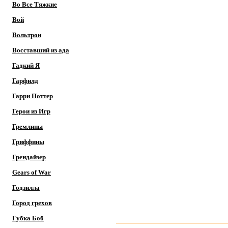
Во Все Тяжкие
Вой
Вольтрон
Восставший из ада
Гадкий Я
Гарфилд
Гарри Поттер
Герои из Игр
Гремлины
Гриффины
Грендайзер
Gears of War
Годзилла
Город грехов
Губка Боб