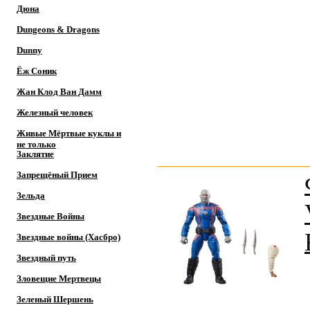
Дюна
Dungeons & Dragons
Dunny
Ёж Соник
Жан Клод Ван Дамм
Железный человек
Живые Мёртвые куклы и
не только
Заклятие
Запрещёный Прием
Зельда
Звездные Войны
Звездные войны (Хасбро)
Звездный путь
Зловещие Мертвецы
Зеленый Шершень