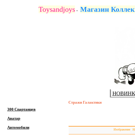
Купить коллекционные, оригинальные фигурки Стражей 
Toysandjoys
Магазин Коллек
-
НОВИН
Стражи Галактики
300 Спартанцев
Аватар
Раздел пос
Автомобили
Изображение
Н