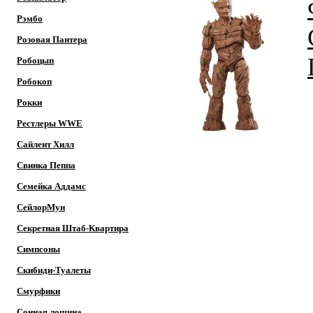
Рэмбо
Розовая Пантера
Робоцып
Робокоп
Рокки
Рестлеры WWE
Сайлент Хилл
Свинка Пеппа
Семейка Аддамс
СейлорМун
Секретная Штаб-Квартира
Симпсоны
Скибиди-Туалеты
Смурфики
Сонная лощина