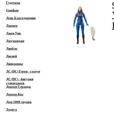
Гудетама
Gundam
День Благодарения
Джокер
Джон Уик
Джуманджи
Диабло
Дисней
Динозавры
ДС (DC) Герои - cтатуи
ДС (DC) - фигурки
супергероев
Доктор Cтрэндж
Доктор Кто
Дом 1000 трупов
Дэдпул