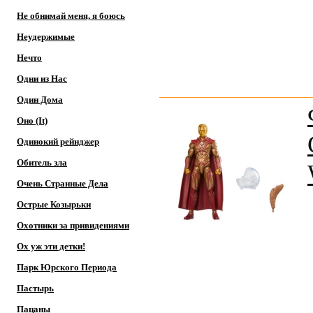
Не обнимай меня, я боюсь
Неудержимые
Нечто
Одни из Нас
Один Дома
Оно (It)
Одинокий рейнджер
Обитель зла
Очень Странные Дела
Острые Козырьки
Охотники за привидениями
Ох уж эти детки!
Парк Юрского Периода
Пастырь
Пацаны