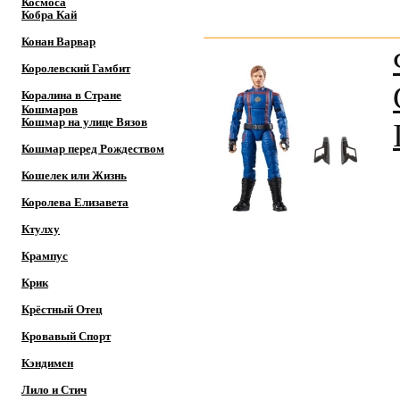
Космоса
Кобра Кай
Конан Варвар
Королевский Гамбит
Коралина в Стране
Кошмаров
Кошмар на улице Вязов
Кошмар перед Рождеством
Кошелек или Жизнь
Королева Елизавета
Ктулху
Крампус
Крик
Крёстный Отец
Кровавый Спорт
Кэндимен
Лило и Стич