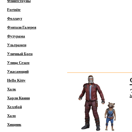
Флинтстоуны
Fortnite
Фоллаут
Фэнтази Галерея
Футурама
Ультрамен
Уличный Боец
Улица Сезам
Ужасающий
Hello Kitty
Халк
Харли Квинн
Хеллбой
Хало
Хищник