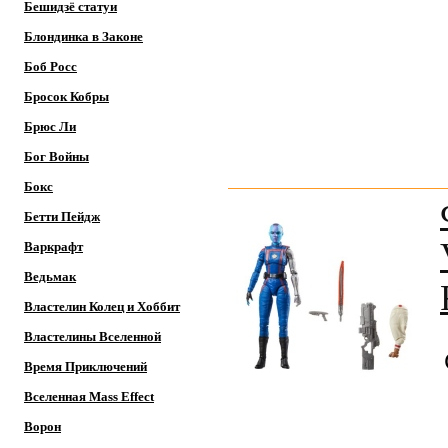
Бешидзё статуи
Блондинка в Законе
Боб Росс
Бросок Кобры
Брюс Ли
Бог Войны
Бокс
Бетти Пейдж
Варкрафт
Ведьмак
Властелин Колец и Хоббит
Властелины Вселенной
Время Приключений
Вселенная Mass Effect
Ворон