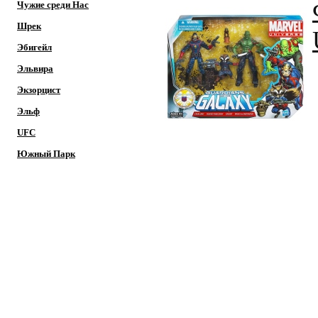
Чужие среди Нас
Шрек
Эбигейл
Эльвира
Экзорцист
Эльф
UFC
Южный Парк