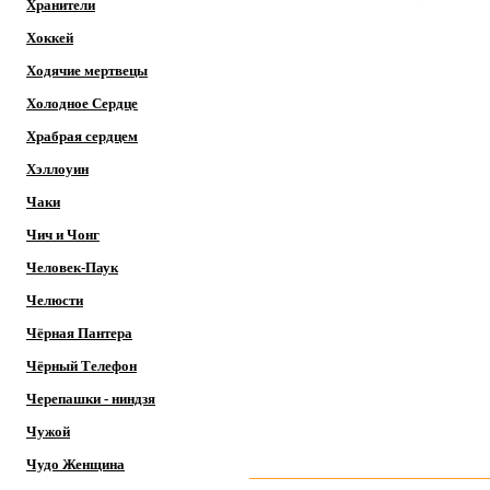
Хранители
Хоккей
Ходячие мертвецы
Холодное Сердце
Храбрая сердцем
Хэллоуин
Чаки
Чич и Чонг
Человек-Паук
Челюсти
Чёрная Пантера
Чёрный Телефон
Черепашки - ниндзя
Чужой
Чудо Женщина