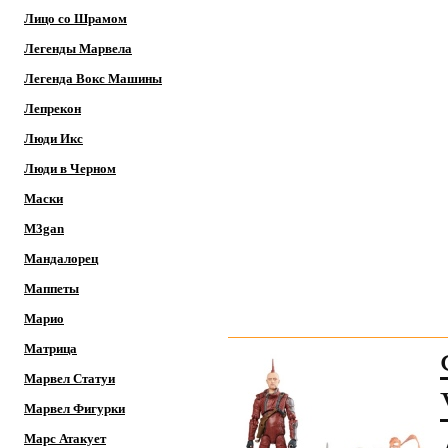
Лицо со Шрамом
Легенды Марвела
Легенда Вокс Машины
Лепрекон
Люди Икс
Люди в Черном
Маски
M3gan
Мандалорец
Маппеты
Марио
Матрица
Марвел Статуи
Марвел Фигурки
Марс Атакует