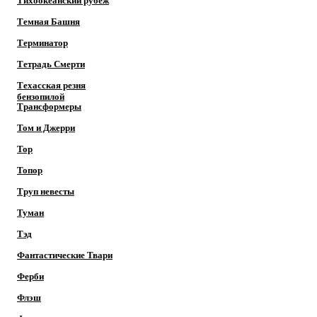
Тихоокеанский рубеж
Темная Башня
Терминатор
Тетрадь Смерти
Техасская резня
бензопилой
Трансформеры
Том и Джерри
Тор
Топор
Труп невесты
Туман
Тэд
Фантастические Твари
Ферби
Флэш