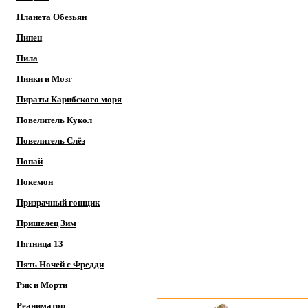
Планета Обезьян
Пипец
Пила
Пинки и Мозг
Пираты Карибского моря
Повелитель Кукол
Повелитель Слёз
Попай
Покемон
Призрачный гонщик
Пришелец Зим
Пятница 13
Пять Ночей с Фредди
Рик и Морти
Реаниматор