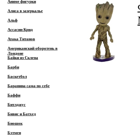
Аниме фигурки
Алиса в зазеркалье
Альф
Ассасин Крид
Атака Титанов
Американский оборотень в
Лондоне
Байки из Склепа
Барби
Баскетбол
Баранина сама по себе
Баффи
Битлджус
Бивис и Батхед
Биошок
Бэтмен