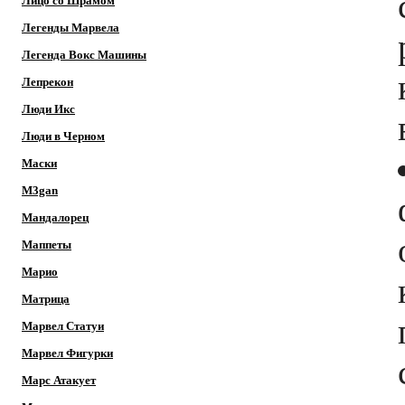
Лицо со Шрамом
Легенды Марвела
Легенда Вокс Машины
Лепрекон
Люди Икс
Люди в Черном
Маски
M3gan
Мандалорец
Маппеты
Марио
Матрица
Марвел Статуи
Марвел Фигурки
Марс Атакует