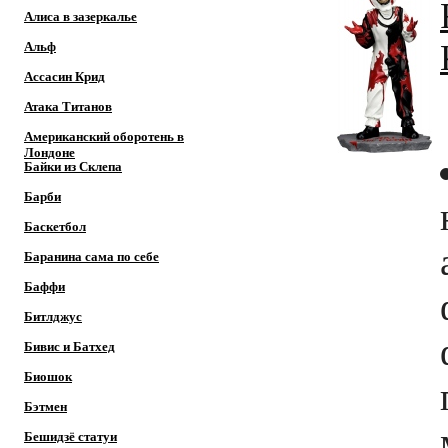
Алиса в зазеркалье
Альф
Ассасин Крид
Атака Титанов
Американский оборотень в
Лондоне
Байки из Склепа
Барби
Баскетбол
Баранина сама по себе
Баффи
Битлджус
Бивис и Батхед
Биошок
Бэтмен
Бешидзё статуи