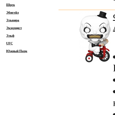
Шрек
Эбигейл
Эльвира
Экзорцист
Эльф
UFC
Южный Парк