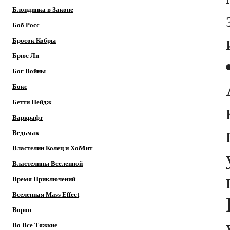
Блондинка в Законе
Боб Росс
Бросок Кобры
Брюс Ли
Бог Войны
Бокс
Бетти Пейдж
Варкрафт
Ведьмак
Властелин Колец и Хоббит
Властелины Вселенной
Время Приключений
Вселенная Mass Effect
Ворон
Во Все Тяжкие