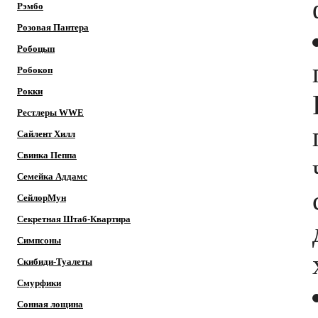
Рэмбо
Розовая Пантера
Робоцып
Робокоп
Рокки
Рестлеры WWE
Сайлент Хилл
Свинка Пеппа
Семейка Аддамс
СейлорМун
Секретная Штаб-Квартира
Симпсоны
Скибиди-Туалеты
Смурфики
Сонная лощина