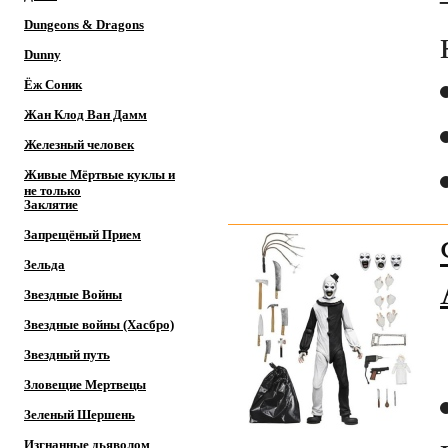
Dungeons & Dragons
Dunny
Ёж Соник
Жан Клод Ван Дамм
Железный человек
Живые Мёртвые куклы и
не только
Заклятие
Запрещёный Прием
Зельда
Звездные Войны
Звездные войны (Хасбро)
Звездный путь
Зловещие Мертвецы
Зеленый Шершень
Изгнанные дьяволом