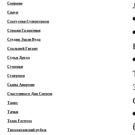
Сопрано
Спаун
Статуэтки Супергероев
Стражи Галактики
Студия Эшли Вуда
Стальной Гигант
Судья Дредд
Сумерки
Супермен
Сыны Анархии
Счастливого Дня Смерти
Танос
Тачки
Team Fortress
Тихоокеанский рубеж