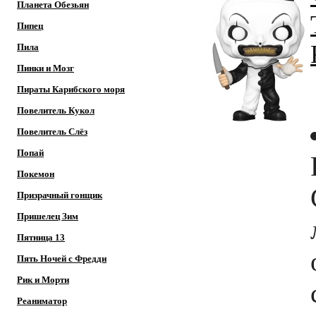
Планета Обезьян
Пипец
Пила
Пинки и Мозг
Пираты Карибского моря
Повелитель Кукол
Повелитель Слёз
Попай
Покемон
Призрачный гонщик
Пришелец Зим
Пятница 13
Пять Ночей с Фредди
Рик и Морти
Реаниматор