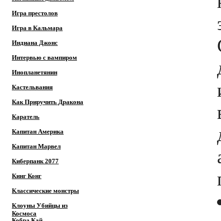
Игра престолов
Игра в Кальмара
Индиана Джонс
Интервью с вампиром
Инопланетянин
Кастельвания
Как Приручить Дракона
Каратель
Капитан Америка
Капитан Марвел
Киберпанк 2077
Кинг Конг
Классические монстры
Клоуны Убийцы из
Космоса
Кобра Кай