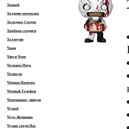
Хоккей
Ходячие мертвецы
Холодное Сердце
Храбрая сердцем
Хэллоуин
Чаки
Чич и Чонг
Человек-Паук
Челюсти
Чёрная Пантера
Чёрный Телефон
Черепашки - ниндзя
Чужой
Чудо Женщина
Чужие среди Нас