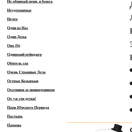
Не обнимай меня, я боюсь
Неудержимые
Нечто
Одни из Нас
Один Дома
Оно (It)
Одинокий рейнджер
Обитель зла
Очень Странные Дела
Острые Козырьки
Охотники за привидениями
Ох уж эти детки!
Парк Юрского Периода
Пастырь
Пацаны