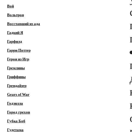
Вой
Вольтрон
Восставший из ада
Гадкий Я
Гарфилд
Гарри Поттер
Герои из Игр
Гремлины
Гриффины
Грендайзер
Gears of War
Годзилла
Город грехов
Губка Боб
Гудетама