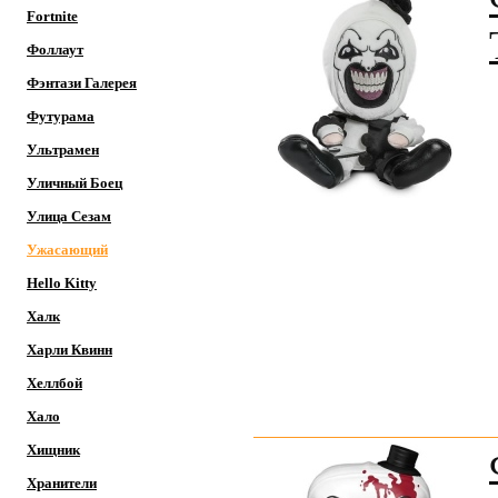
Fortnite
Фоллаут
Фэнтази Галерея
Футурама
Ультрамен
Уличный Боец
Улица Сезам
Ужасающий
Hello Kitty
Халк
Харли Квинн
Хеллбой
Хало
Хищник
Хранители