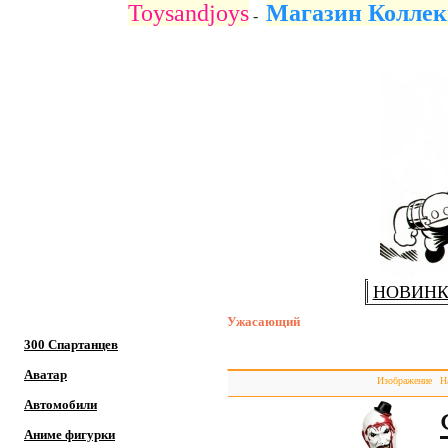
Toysandjoys
Магазин Коллек
-
НОВИН
Ужасающий
300 Спартанцев
Аватар
Изображение
Н
Автомобили
Аниме фигурки