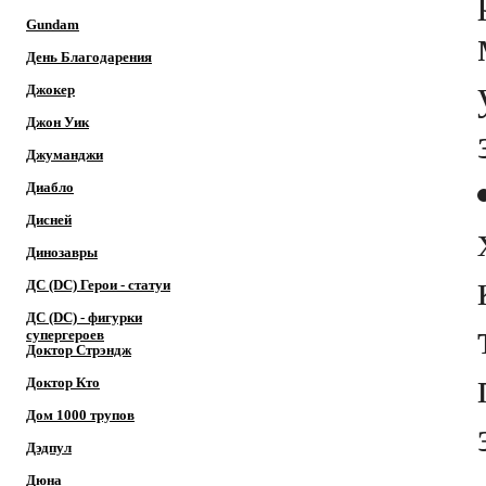
Gundam
День Благодарения
Джокер
Джон Уик
Джуманджи
Диабло
Дисней
Динозавры
ДС (DC) Герои - cтатуи
ДС (DC) - фигурки
супергероев
Доктор Cтрэндж
Доктор Кто
Дом 1000 трупов
Дэдпул
Дюна