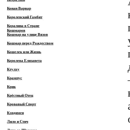
Конан Варвар
Королевский Гамбит
Коралина в Стране
Кошмаров
Кошмар на улице Вязов
Кошмар перед Рождеством
Кошелек или Жизнь
Королева Елизавета
Ктулху
Крампус
Крик
Крёстный Отец
Кровавый Спорт
Кэндимен
Лило и Стич