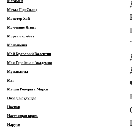
Мегамен
Метал Гир Солид
Монстер Хай
Молчание Ягнят
Мортал комбат
Монополия
Мой Кровавый Валентин
Моя Геройская Академия
Музыканты
Мы
Мыши Рокеры с Марса
Назад в будущее
Наскар
Настоящая кровь
Наруто