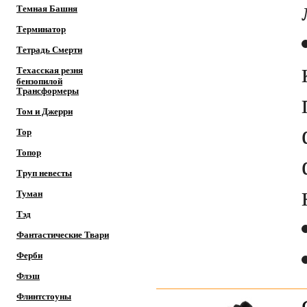
Темная Башня
Терминатор
Тетрадь Смерти
Техасская резня
бензопилой
Трансформеры
Том и Джерри
Тор
Топор
Труп невесты
Туман
Тэд
Фантастические Твари
Ферби
Флэш
Флинтстоуны