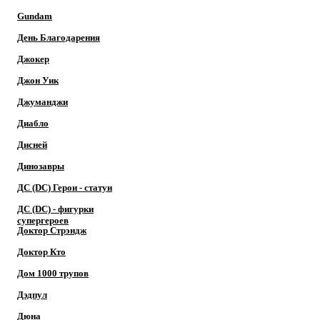
Gundam
День Благодарения
Джокер
Джон Уик
Джуманджи
Диабло
Дисней
Динозавры
ДС (DC) Герои - cтатуи
ДС (DC) - фигурки
супергероев
Доктор Cтрэндж
Доктор Кто
Дом 1000 трупов
Дэдпул
Дюна