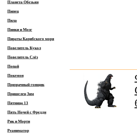
Планета Обезьян
Пипец
Пила
Пинки и Мозг
Пираты Карибского моря
Повелитель Кукол
Повелитель Слёз
Попай
Покемон
Призрачный гонщик
Пришелец Зим
Пятница 13
Пять Ночей с Фредди
Рик и Морти
Реаниматор