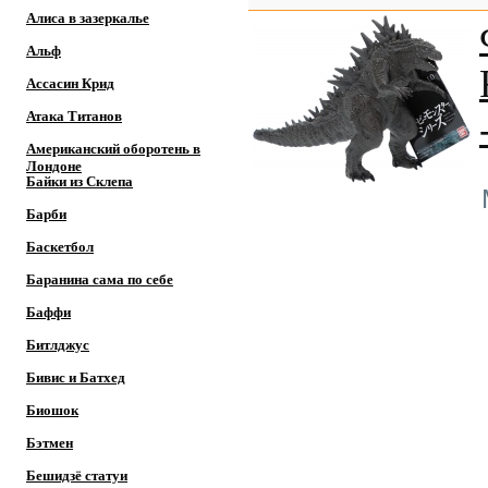
Алиса в зазеркалье
Альф
Ассасин Крид
Атака Титанов
Американский оборотень в
Лондоне
Байки из Склепа
Барби
Баскетбол
Баранина сама по себе
Баффи
Битлджус
Бивис и Батхед
Биошок
Бэтмен
Бешидзё статуи