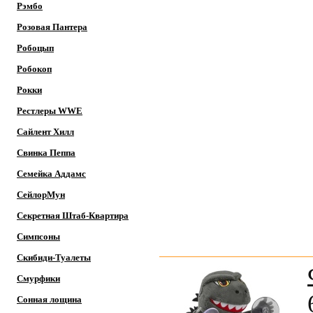
Рэмбо
Розовая Пантера
Робоцып
Робокоп
Рокки
Рестлеры WWE
Сайлент Хилл
Свинка Пеппа
Семейка Аддамс
СейлорМун
Секретная Штаб-Квартира
Симпсоны
Скибиди-Туалеты
Смурфики
Сонная лощина