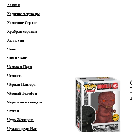
Хоккей
Ходячие мертвецы
Холодное Сердце
Храбрая сердцем
Хэллоуин
Чаки
Чич и Чонг
Человек-Паук
Челюсти
Чёрная Пантера
Чёрный Телефон
Черепашки - ниндзя
Чужой
Чудо Женщина
Чужие среди Нас