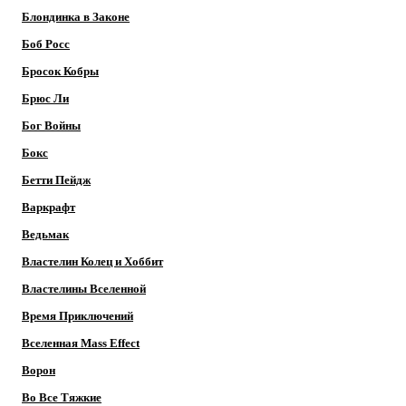
Блондинка в Законе
Боб Росс
Бросок Кобры
Брюс Ли
Бог Войны
Бокс
Бетти Пейдж
Варкрафт
Ведьмак
Властелин Колец и Хоббит
Властелины Вселенной
Время Приключений
Вселенная Mass Effect
Ворон
Во Все Тяжкие