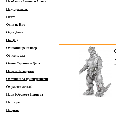
Не обнимай меня, я боюсь
Неудержимые
Нечто
Одни из Нас
Один Дома
Оно (It)
Одинокий рейнджер
Обитель зла
Очень Странные Дела
Острые Козырьки
Охотники за привидениями
Ох уж эти детки!
Парк Юрского Периода
Пастырь
Пацаны