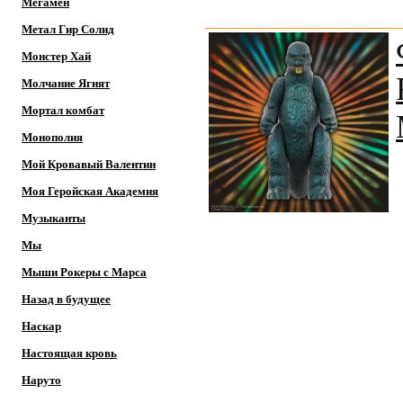
Мегамен
Метал Гир Солид
Монстер Хай
Молчание Ягнят
Мортал комбат
Монополия
Мой Кровавый Валентин
Моя Геройская Академия
Музыканты
Мы
Мыши Рокеры с Марса
Назад в будущее
Наскар
Настоящая кровь
Наруто