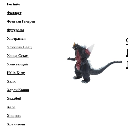
Fortnite
Фоллаут
Фэнтази Галерея
Футурама
Ультрамен
Уличный Боец
Улица Сезам
Ужасающий
Hello Kitty
Халк
Харли Квинн
Хеллбой
Хало
Хищник
Хранители