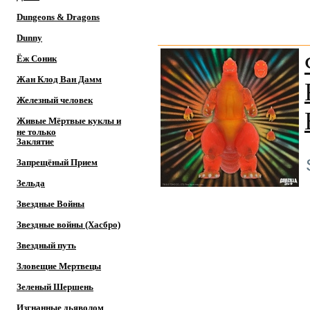
Dungeons & Dragons
Dunny
Ёж Соник
Жан Клод Ван Дамм
Железный человек
Живые Мёртвые куклы и
не только
Заклятие
Запрещёный Прием
Зельда
Звездные Войны
Звездные войны (Хасбро)
Звездный путь
Зловещие Мертвецы
Зеленый Шершень
Изгнанные дьяволом