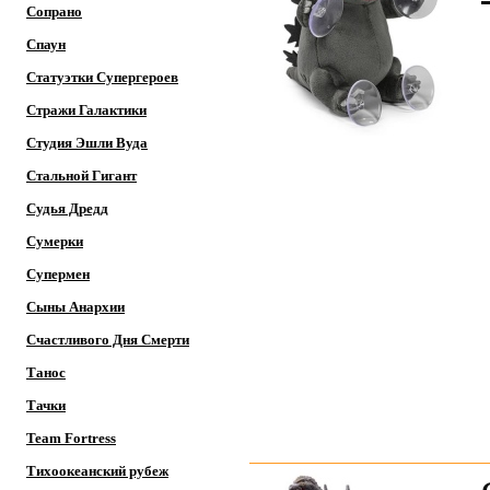
Сопрано
Спаун
Статуэтки Супергероев
Стражи Галактики
Студия Эшли Вуда
Стальной Гигант
Судья Дредд
Сумерки
Супермен
Сыны Анархии
Счастливого Дня Смерти
Танос
Тачки
Team Fortress
Тихоокеанский рубеж