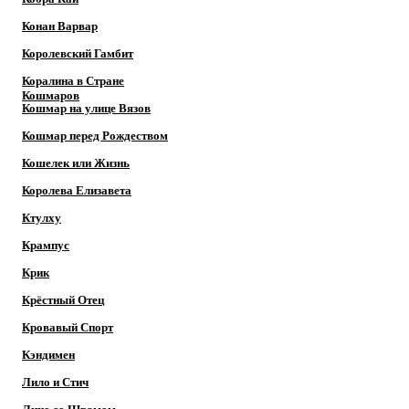
Конан Варвар
Королевский Гамбит
Коралина в Стране
Кошмаров
Кошмар на улице Вязов
Кошмар перед Рождеством
Кошелек или Жизнь
Королева Елизавета
Ктулху
Крампус
Крик
Крёстный Отец
Кровавый Спорт
Кэндимен
Лило и Стич