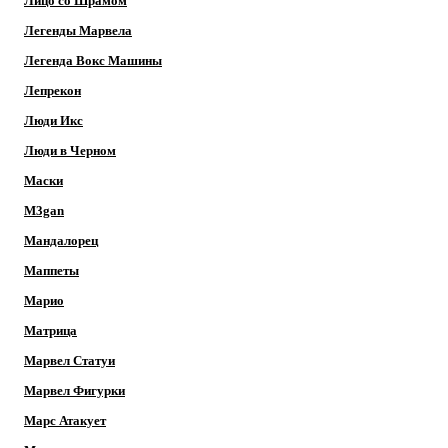
Лицо со Шрамом
Легенды Марвела
Легенда Вокс Машины
Лепрекон
Люди Икс
Люди в Черном
Маски
M3gan
Мандалорец
Маппеты
Марио
Матрица
Марвел Статуи
Марвел Фигурки
Марс Атакует