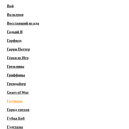
Вой
Вольтрон
Восставший из ада
Гадкий Я
Гарфилд
Гарри Поттер
Герои из Игр
Гремлины
Гриффины
Грендайзер
Gears of War
Годзилла
Город грехов
Губка Боб
Гудетама