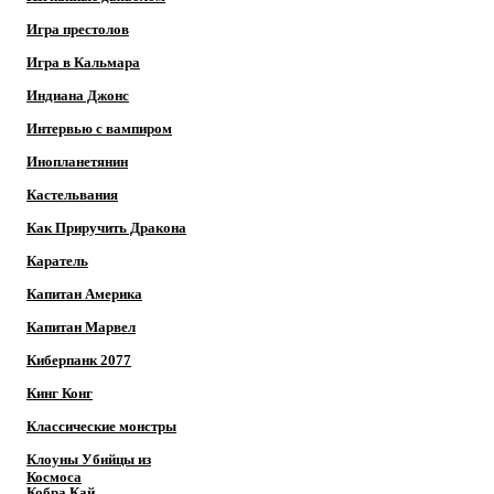
Игра престолов
Игра в Кальмара
Индиана Джонс
Интервью с вампиром
Инопланетянин
Кастельвания
Как Приручить Дракона
Каратель
Капитан Америка
Капитан Марвел
Киберпанк 2077
Кинг Конг
Классические монстры
Клоуны Убийцы из
Космоса
Кобра Кай