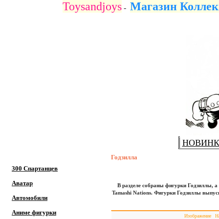
Toysandjoys
Магазин Коллек
-
НОВИН
Годзилла
300 Спартанцев
Аватар
В разделе собраны фигурки Годзиллы, а 
Tamashi Nations. Фигурки Годзиллы выпус
Автомобили
Аниме фигурки
Изображение
Н