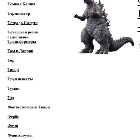
Темная Башня
Терминатор
Тетрадь Смерти
Техасская резня
бензопилой
Трансформеры
Том и Джерри
Тор
Топор
Труп невесты
Туман
Тэд
Фантастические Твари
Ферби
Флэш
Флинтстоуны