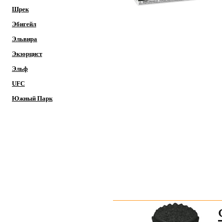
Шрек
Эбигейл
Эльвира
Экзорцист
Эльф
UFC
Южный Парк