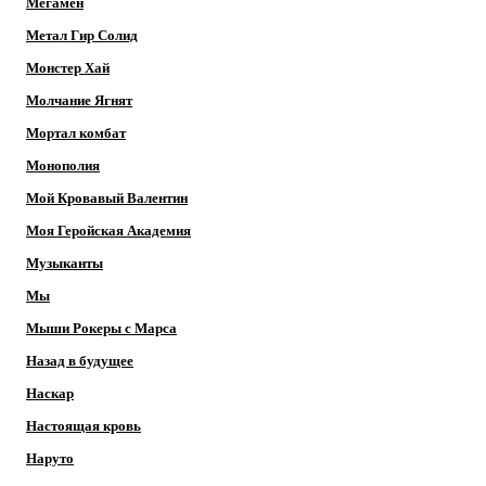
Мегамен
Метал Гир Солид
Монстер Хай
Молчание Ягнят
Мортал комбат
Монополия
Мой Кровавый Валентин
Моя Геройская Академия
Музыканты
Мы
Мыши Рокеры с Марса
Назад в будущее
Наскар
Настоящая кровь
Наруто