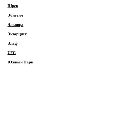
Шрек
Эбигейл
Эльвира
Экзорцист
Эльф
UFC
Южный Парк