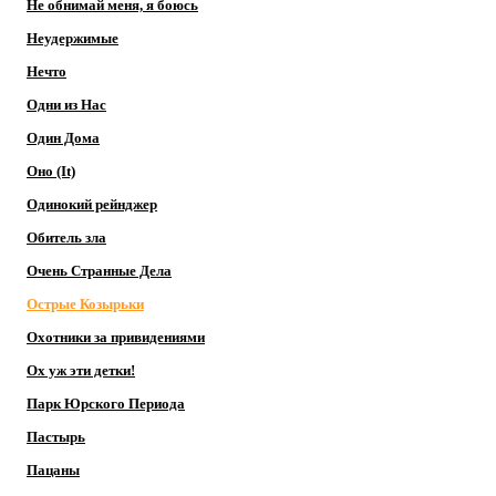
Не обнимай меня, я боюсь
Неудержимые
Нечто
Одни из Нас
Один Дома
Оно (It)
Одинокий рейнджер
Обитель зла
Очень Странные Дела
Острые Козырьки
Охотники за привидениями
Ох уж эти детки!
Парк Юрского Периода
Пастырь
Пацаны