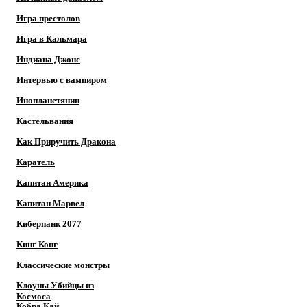
Игра престолов
Игра в Кальмара
Индиана Джонс
Интервью с вампиром
Инопланетянин
Кастельвания
Как Приручить Дракона
Каратель
Капитан Америка
Капитан Марвел
Киберпанк 2077
Кинг Конг
Классические монстры
Клоуны Убийцы из
Космоса
Кобра Кай