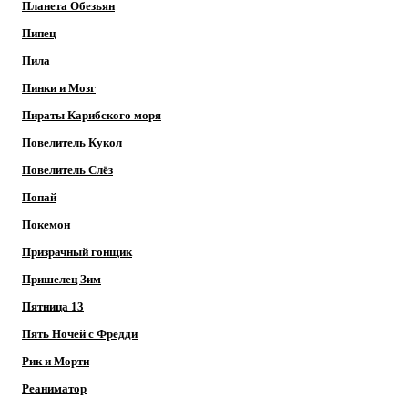
Планета Обезьян
Пипец
Пила
Пинки и Мозг
Пираты Карибского моря
Повелитель Кукол
Повелитель Слёз
Попай
Покемон
Призрачный гонщик
Пришелец Зим
Пятница 13
Пять Ночей с Фредди
Рик и Морти
Реаниматор