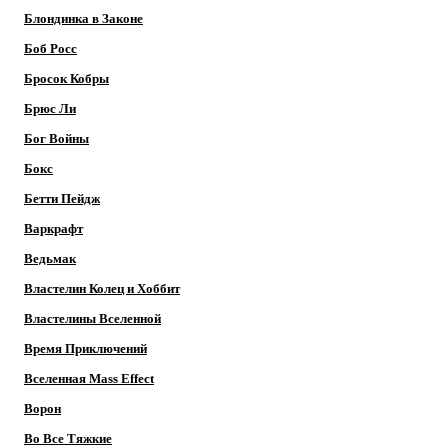
Блондинка в Законе
Боб Росс
Бросок Кобры
Брюс Ли
Бог Войны
Бокс
Бетти Пейдж
Варкрафт
Ведьмак
Властелин Колец и Хоббит
Властелины Вселенной
Время Приключений
Вселенная Mass Effect
Ворон
Во Все Тяжкие