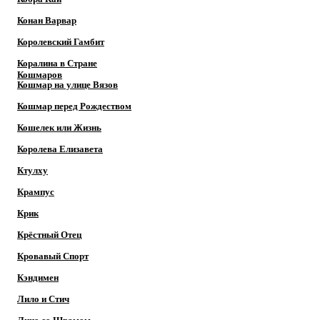
Конан Варвар
Королевский Гамбит
Коралина в Стране
Кошмаров
Кошмар на улице Вязов
Кошмар перед Рождеством
Кошелек или Жизнь
Королева Елизавета
Ктулху
Крампус
Крик
Крёстный Отец
Кровавый Спорт
Кэндимен
Лило и Стич