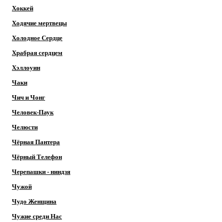
Хоккей
Ходячие мертвецы
Холодное Сердце
Храбрая сердцем
Хэллоуин
Чаки
Чич и Чонг
Человек-Паук
Челюсти
Чёрная Пантера
Чёрный Телефон
Черепашки - ниндзя
Чужой
Чудо Женщина
Чужие среди Нас