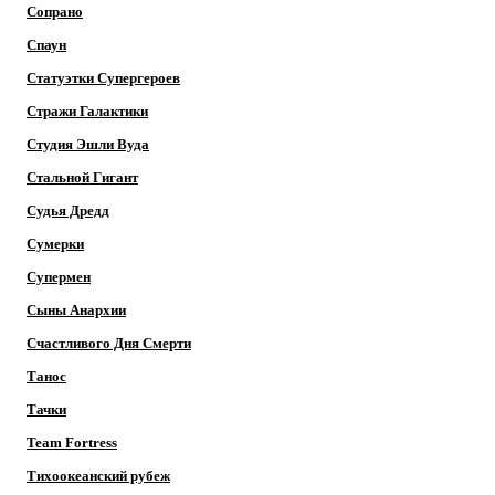
Сопрано
Спаун
Статуэтки Супергероев
Стражи Галактики
Студия Эшли Вуда
Стальной Гигант
Судья Дредд
Сумерки
Супермен
Сыны Анархии
Счастливого Дня Смерти
Танос
Тачки
Team Fortress
Тихоокеанский рубеж