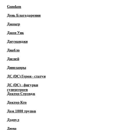
Gundam
День Благодарения
Джокер
Джон Уик
Джуманджи
Диабло
Дисней
Динозавры
ДС (DC) Герои - cтатуи
ДС (DC) - фигурки
супергероев
Доктор Cтрэндж
Доктор Кто
Дом 1000 трупов
Дэдпул
Дюна