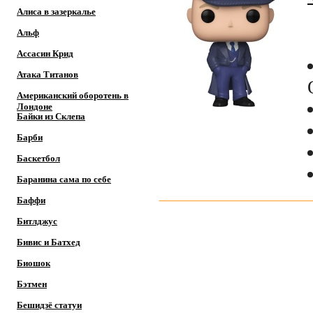
Алиса в зазеркалье
Альф
Ассасин Крид
Атака Титанов
Американский оборотень в
Лондоне
Байки из Склепа
Барби
Баскетбол
Баранина сама по себе
Баффи
Битлджус
Бивис и Батхед
Биошок
Бэтмен
Бешидзё статуи