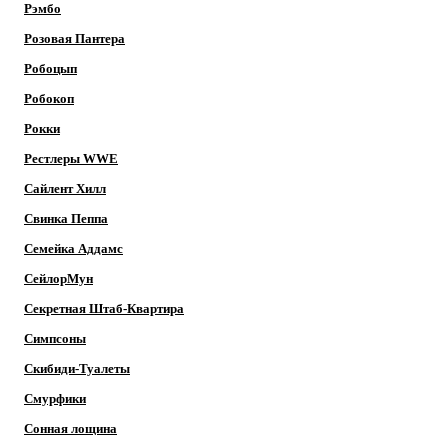
Рэмбо
Розовая Пантера
Робоцып
Робокоп
Рокки
Рестлеры WWE
Сайлент Хилл
Свинка Пеппа
Семейка Аддамс
СейлорМун
Секретная Штаб-Квартира
Симпсоны
Скибиди-Туалеты
Смурфики
Сонная лощина