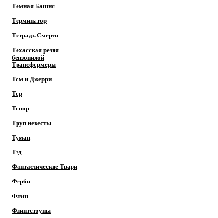
Темная Башня
Терминатор
Тетрадь Смерти
Техасская резня
бензопилой
Трансформеры
Том и Джерри
Тор
Топор
Труп невесты
Туман
Тэд
Фантастические Твари
Ферби
Флэш
Флинтстоуны