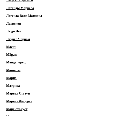
Лицо со Шрамом
Легенды Марвела
Легенда Вокс Машины
Лепрекон
Люди Икс
Люди в Черном
Маски
M3gan
Мандалорец
Маппеты
Марио
Матрица
Марвел Статуи
Марвел Фигурки
Марс Атакует