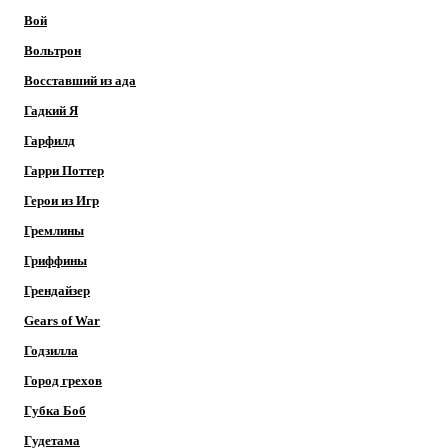
Вой
Вольтрон
Восставший из ада
Гадкий Я
Гарфилд
Гарри Поттер
Герои из Игр
Гремлины
Гриффины
Грендайзер
Gears of War
Годзилла
Город грехов
Губка Боб
Гудетама