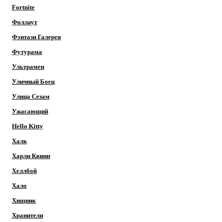
Fortnite
Фоллаут
Фэнтази Галерея
Футурама
Ультрамен
Уличный Боец
Улица Сезам
Ужасающий
Hello Kitty
Халк
Харли Квинн
Хеллбой
Хало
Хищник
Хранители