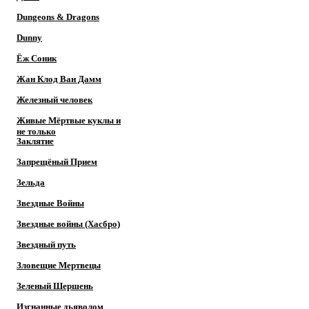
Dungeons & Dragons
Dunny
Ёж Соник
Жан Клод Ван Дамм
Железный человек
Живые Мёртвые куклы и
не только
Заклятие
Запрещёный Прием
Зельда
Звездные Войны
Звездные войны (Хасбро)
Звездный путь
Зловещие Мертвецы
Зеленый Шершень
Изгнанные дьяволом