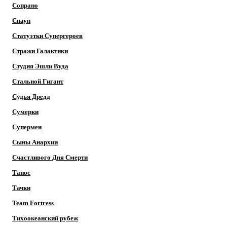
Сопрано
Спаун
Статуэтки Супергероев
Стражи Галактики
Студия Эшли Вуда
Стальной Гигант
Судья Дредд
Сумерки
Супермен
Сыны Анархии
Счастливого Дня Смерти
Танос
Тачки
Team Fortress
Тихоокеанский рубеж