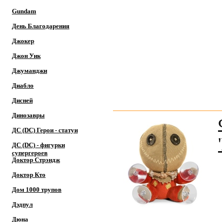
Gundam
День Благодарения
Джокер
Джон Уик
Джуманджи
Диабло
Дисней
Динозавры
ДС (DC) Герои - cтатуи
ДС (DC) - фигурки
супергероев
Доктор Cтрэндж
Доктор Кто
Дом 1000 трупов
Дэдпул
Дюна