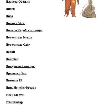
Планета Обезьян
Пипец
Пила
Пинки и Мозг
Пираты Карибского моря
Повелитель Кукол
Повелитель Слёз
Попай
Покемон
Призрачный гонщик
Пришелец Зим
Пятница 13
Пять Ночей с Фредди
Рик и Морти
Реаниматор