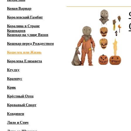
Конан Варвар
Королевский Гамбит
Коралина в Стране
Кошмаров
Кошмар на улице Вязов
Кошмар перед Рождеством
Кошелек или Жизнь
Королева Елизавета
Ктулху
Крампус
Крик
Крёстный Отец
Кровавый Спорт
Кэндимен
Лило и Стич