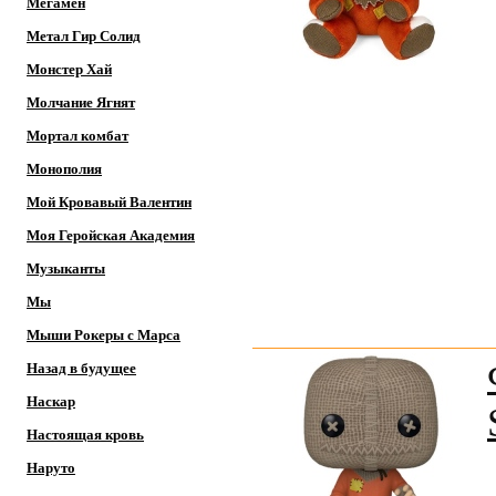
Мегамен
Метал Гир Солид
Монстер Хай
Молчание Ягнят
Мортал комбат
Монополия
Мой Кровавый Валентин
Моя Геройская Академия
Музыканты
Мы
Мыши Рокеры с Марса
Назад в будущее
Наскар
Настоящая кровь
Наруто