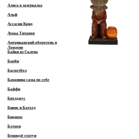
Алиса в зазеркалье
Альф
Ассасин Крид
Атака Титанов
Американский оборотень в
Лондоне
Байки из Склепа
Барби
Баскетбол
Баранина сама по себе
Баффи
Битлджус
Бивис и Батхед
Биошок
Бэтмен
Бешидзё статуи