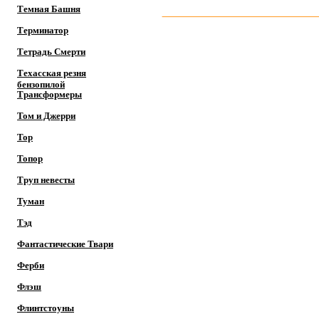
Темная Башня
Терминатор
Тетрадь Смерти
Техасская резня
бензопилой
Трансформеры
Том и Джерри
Тор
Топор
Труп невесты
Туман
Тэд
Фантастические Твари
Ферби
Флэш
Флинтстоуны