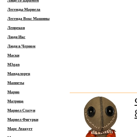
Лицо со Шрамом
Легенды Марвела
Легенда Вокс Машины
Лепрекон
Люди Икс
Люди в Черном
Маски
M3gan
Мандалорец
Маппеты
Марио
Матрица
Марвел Статуи
Марвел Фигурки
Марс Атакует