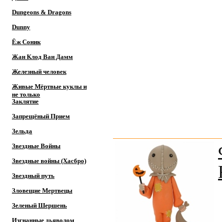
Dungeons & Dragons
Dunny
Ёж Соник
Жан Клод Ван Дамм
Железный человек
Живые Мёртвые куклы и
не только
Заклятие
Запрещёный Прием
Зельда
Звездные Войны
Звездные войны (Хасбро)
Звездный путь
Зловещие Мертвецы
Зеленый Шершень
Изгнанные дьяволом