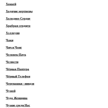
Хоккей
Ходячие мертвецы
Холодное Сердце
Храбрая сердцем
Хэллоуин
Чаки
Чич и Чонг
Человек-Паук
Челюсти
Чёрная Пантера
Чёрный Телефон
Черепашки - ниндзя
Чужой
Чудо Женщина
Чужие среди Нас