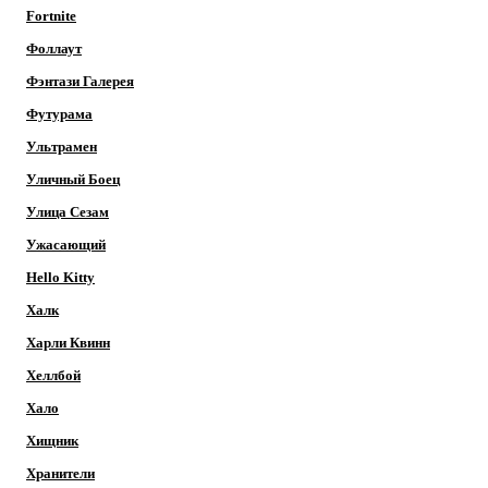
Fortnite
Фоллаут
Фэнтази Галерея
Футурама
Ультрамен
Уличный Боец
Улица Сезам
Ужасающий
Hello Kitty
Халк
Харли Квинн
Хеллбой
Хало
Хищник
Хранители