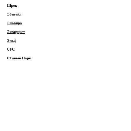
Шрек
Эбигейл
Эльвира
Экзорцист
Эльф
UFC
Южный Парк