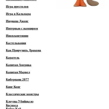
Игра престолов
Игра в Кальмара
Индиана Джонс
Интервью с вампиром
Инопланетянин
Кастельвания
Как Приручить Дракона
Каратель
Капитан Америка
Капитан Марвел
Киберпанк 2077
Кинг Конг
Классические монстры
Клоуны Убийцы из
Космоса
Кобра Кай