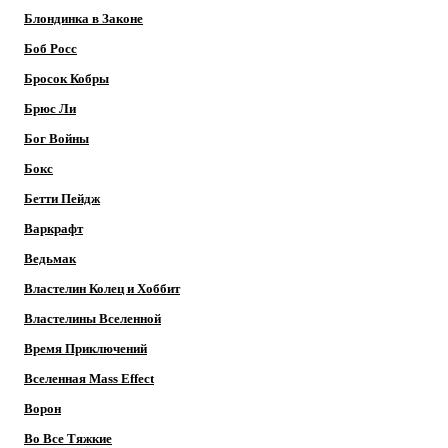
Блондинка в Законе
Боб Росс
Бросок Кобры
Брюс Ли
Бог Войны
Бокс
Бетти Пейдж
Варкрафт
Ведьмак
Властелин Колец и Хоббит
Властелины Вселенной
Время Приключений
Вселенная Mass Effect
Ворон
Во Все Тяжкие