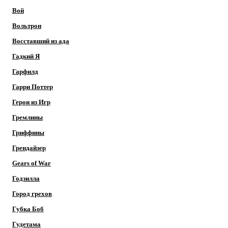
Вой
Вольтрон
Восставший из ада
Гадкий Я
Гарфилд
Гарри Поттер
Герои из Игр
Гремлины
Гриффины
Грендайзер
Gears of War
Годзилла
Город грехов
Губка Боб
Гудетама