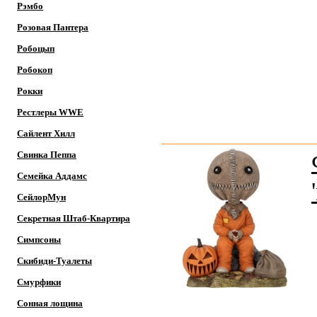
Рэмбо
Розовая Пантера
Робоцып
Робокоп
Рокки
Рестлеры WWE
Сайлент Хилл
Свинка Пеппа
Семейка Аддамс
СейлорМун
Секретная Штаб-Квартира
Симпсоны
Скибиди-Туалеты
Смурфики
Сонная лощина