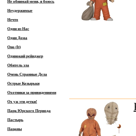
Не обнимай меня, я боюсь
Неудержимые
Нечто
Одни из Нас
Один Дома
Оно (It)
Одинокий рейнджер
Обитель зла
Очень Странные Дела
Острые Козырьки
Охотники за привидениями
Ох уж эти детки!
Парк Юрского Периода
Пастырь
Пацаны