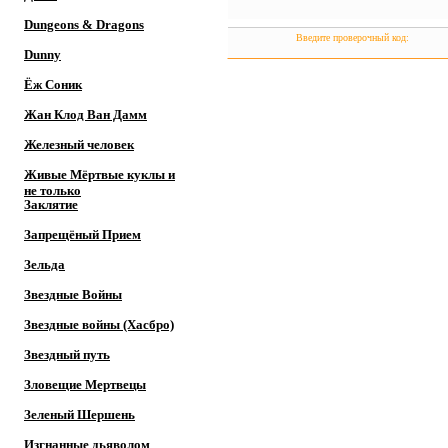
Dungeons & Dragons
Введите проверочный код:
Dunny
Ёж Соник
Жан Клод Ван Дамм
Железный человек
Живые Мёртвые куклы и
не только
Заклятие
Запрещёный Прием
Зельда
Звездные Войны
Звездные войны (Хасбро)
Звездный путь
Зловещие Мертвецы
Зеленый Шершень
Изгнанные дьяволом