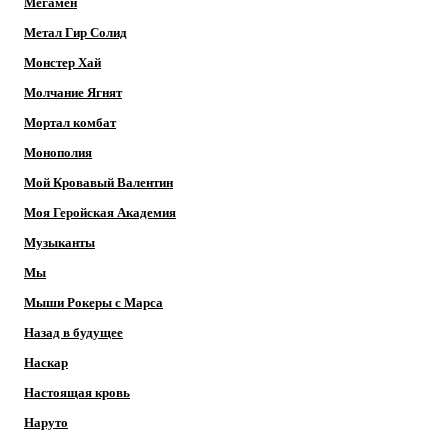
Мегамен
Метал Гир Солид
Монстер Хай
Молчание Ягнят
Мортал комбат
Монополия
Мой Кровавый Валентин
Моя Геройская Академия
Музыканты
Мы
Мыши Рокеры с Марса
Назад в будущее
Наскар
Настоящая кровь
Наруто