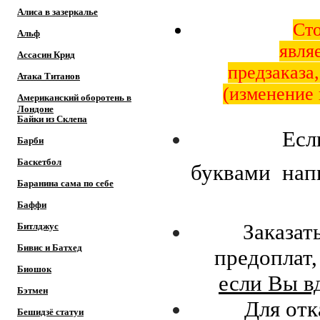
Алиса в зазеркалье
Сто
Альф
явля
Ассасин Крид
предзаказа
Атака Титанов
(изменение 
Американский оборотень в
Лондоне
Байки из Склепа
Есл
Барби
Баскетбол
буквами нап
Баранина сама по себе
Баффи
Заказат
Битлджус
Бивис и Батхед
предоплат,
Биошок
если Вы в
Бэтмен
Для отк
Бешидзё статуи