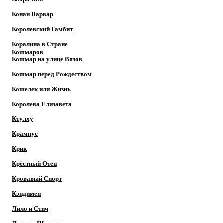
Конан Варвар
Королевский Гамбит
Коралина в Стране
Кошмаров
Кошмар на улице Вязов
Кошмар перед Рождеством
Кошелек или Жизнь
Королева Елизавета
Ктулху
Крампус
Крик
Крёстный Отец
Кровавый Спорт
Кэндимен
Лило и Стич