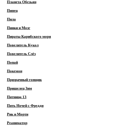
Планета Обезьян
Пипец
Пила
Пинки и Мозг
Пираты Карибского моря
Повелитель Кукол
Повелитель Слёз
Попай
Покемон
Призрачный гонщик
Пришелец Зим
Пятница 13
Пять Ночей с Фредди
Рик и Морти
Реаниматор