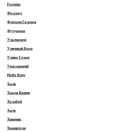
Fortnite
Фоллаут
Фэнтази Галерея
Футурама
Ультрамен
Уличный Боец
Улица Сезам
Ужасающий
Hello Kitty
Халк
Харли Квинн
Хеллбой
Хало
Хищник
Хранители