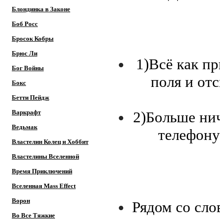
Блондинка в Законе
Боб Росс
Бросок Кобры
Брюс Ли
1)Всё как пр
Бог Войны
поля и от
Бокс
Бетти Пейдж
Варкрафт
2)Больше нич
Ведьмак
телефону 
Властелин Колец и Хоббит
Властелины Вселенной
Время Приключений
Вселенная Mass Effect
Ворон
Рядом со сло
Во Все Тяжкие