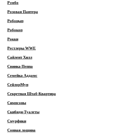
Рэмбо
Розовая Пантера
Робоцып
Робокоп
Рокки
Рестлеры WWE
Сайлент Хилл
Свинка Пеппа
Семейка Аддамс
СейлорМун
Секретная Штаб-Квартира
Симпсоны
Скибиди-Туалеты
Смурфики
Сонная лощина