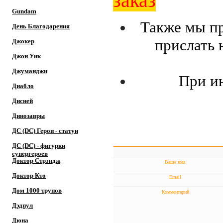
заказ
Gundam
Также мы пр
День Благодарения
прислать 
Джокер
Джон Уик
Джуманджи
При ин
Диабло
Дисней
Динозавры
ДС (DC) Герои - cтатуи
ДС (DC) - фигурки
супергероев
Доктор Cтрэндж
Ваше имя
Доктор Кто
Email
Дом 1000 трупов
Комментарий
Дэдпул
Дюна