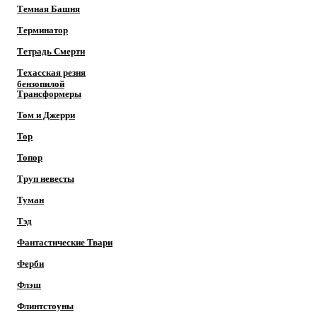
Темная Башня
Терминатор
Тетрадь Смерти
Техасская резня
бензопилой
Трансформеры
Том и Джерри
Тор
Топор
Труп невесты
Туман
Тэд
Фантастические Твари
Ферби
Флэш
Флинтстоуны