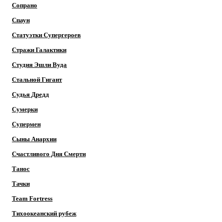
Сопрано
Спаун
Статуэтки Супергероев
Стражи Галактики
Студия Эшли Вуда
Стальной Гигант
Судья Дредд
Сумерки
Супермен
Сыны Анархии
Счастливого Дня Смерти
Танос
Тачки
Team Fortress
Тихоокеанский рубеж