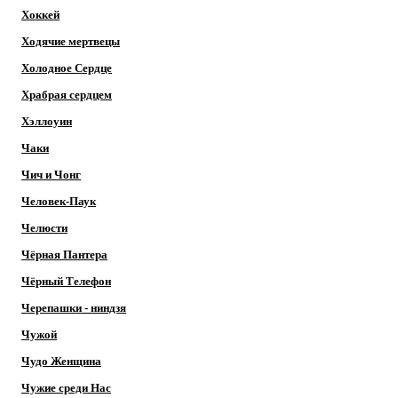
Хоккей
Ходячие мертвецы
Холодное Сердце
Храбрая сердцем
Хэллоуин
Чаки
Чич и Чонг
Человек-Паук
Челюсти
Чёрная Пантера
Чёрный Телефон
Черепашки - ниндзя
Чужой
Чудо Женщина
Чужие среди Нас