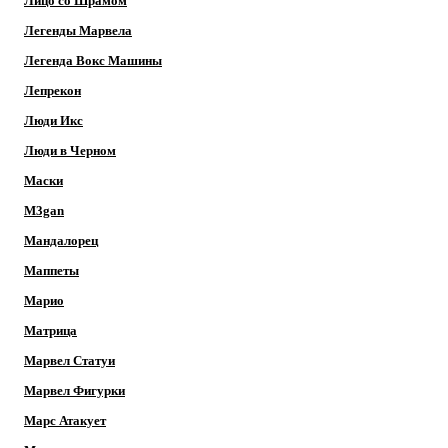
Лицо со Шрамом
Легенды Марвела
Легенда Вокс Машины
Лепрекон
Люди Икс
Люди в Черном
Маски
M3gan
Мандалорец
Маппеты
Марио
Матрица
Марвел Статуи
Марвел Фигурки
Марс Атакует