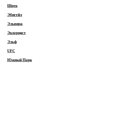
Шрек
Эбигейл
Эльвира
Экзорцист
Эльф
UFC
Южный Парк