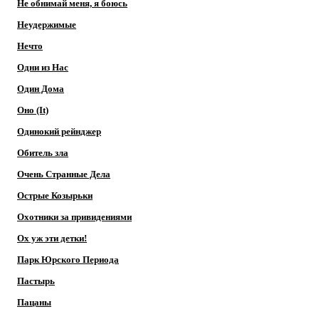
Не обнимай меня, я боюсь
Неудержимые
Нечто
Одни из Нас
Один Дома
Оно (It)
Одинокий рейнджер
Обитель зла
Очень Странные Дела
Острые Козырьки
Охотники за привидениями
Ох уж эти детки!
Парк Юрского Периода
Пастырь
Пацаны