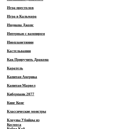
Игра престолов
Игра в Кальмара
Индиана Джонс
Интервью с вампиром
Инопланетянин
Кастельвания
Как Приручить Дракона
Каратель
Капитан Америка
Капитан Марвел
Киберпанк 2077
Кинг Конг
Классические монстры
Клоуны Убийцы из
Космоса
Кобра Кай