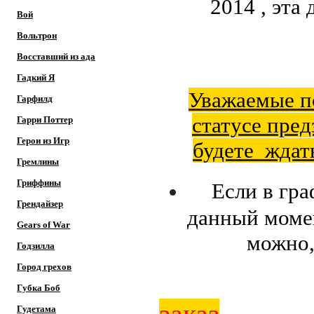
2014 , эта
Вой
Вольтрон
Восставший из ада
Гадкий Я
Уважаемые по
Гарфилд
статусе пред
Гарри Поттер
Герои из Игр
будете ждать
Гремлины
Гриффины
Если в гр
Грендайзер
данный момен
Gears of War
можно,
Годзилла
Город грехов
Губка Боб
Гудетама