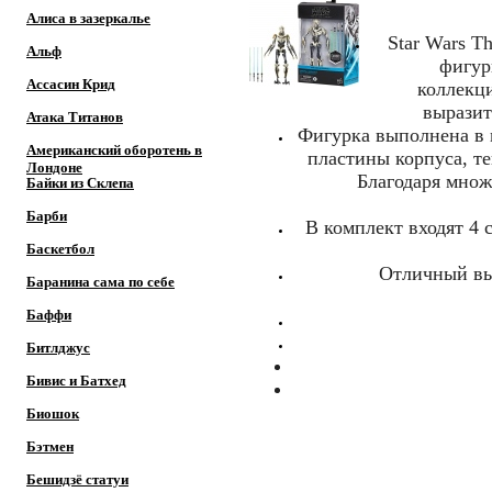
Алиса в зазеркалье
Star Wars T
Альф
фигур
Ассасин Крид
коллекци
выразит
Атака Титанов
Фигурка выполнена в 
Американский оборотень в
пластины корпуса, т
Лондоне
Благодаря множ
Байки из Склепа
Барби
В комплект входят 4 
Баскетбол
Отличный выб
Баранина сама по себе
Баффи
Битлджус
Бивис и Батхед
Биошок
Бэтмен
Бешидзё статуи