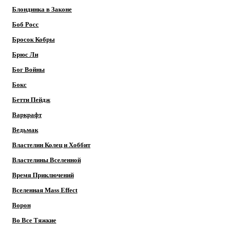
Блондинка в Законе
Боб Росс
Бросок Кобры
Брюс Ли
Бог Войны
Бокс
Бетти Пейдж
Варкрафт
Ведьмак
Властелин Колец и Хоббит
Властелины Вселенной
Время Приключений
Вселенная Mass Effect
Ворон
Во Все Тяжкие