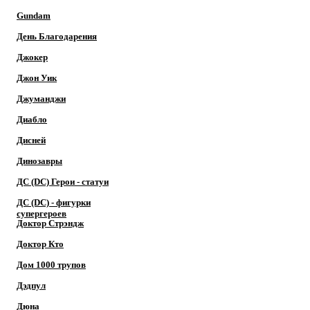
Gundam
День Благодарения
Джокер
Джон Уик
Джуманджи
Диабло
Дисней
Динозавры
ДС (DC) Герои - cтатуи
ДС (DC) - фигурки
супергероев
Доктор Cтрэндж
Доктор Кто
Дом 1000 трупов
Дэдпул
Дюна