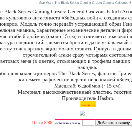
Star Wars The Black Series Gaming Greats General Grievous 6-I
he Black Series Gaming Greats: General Grievous 6‑Inch A
ка культового антагониста «Звёздных войн», созданная с
онеров. Модель точно передаёт устрашающий образ Гене
ельная мимика, характерные механические детали и фи
масштабе 6 дюймов (около 15 см) и отличается высокой 
екстура соединений, элементы брони и даже узнаваемый
еству точек артикуляции можно ставить Гривуса в дина
стремительной атаки сразу четырьмя световым
световых меча (в цветах, отсылающих к трофеям павших 
накидка.
ор для коллекционеров The Black Series, фанатов Гривус
кинематографические версии персонажей «Звёзд
Масштаб: 6 дюймов (~15 см).
Материал: высококачественный пластик, текстиль
Производитель:Hasbro.
В наличии.
Цена: 8900
Добавить к заказу: