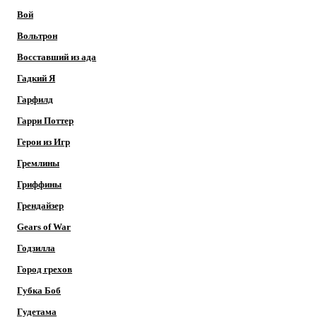
Вой
Вольтрон
Восставший из ада
Гадкий Я
Гарфилд
Гарри Поттер
Герои из Игр
Гремлины
Гриффины
Грендайзер
Gears of War
Годзилла
Город грехов
Губка Боб
Гудетама