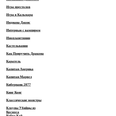
Игра престолов
Игра в Кальмара
Индиана Джонс
Интервью с вампиром
Инопланетянин
Кастельвания
Как Приручить Дракона
Каратель
Капитан Америка
Капитан Марвел
Киберпанк 2077
Кинг Конг
Классические монстры
Клоуны Убийцы из
Космоса
Кобра Кай