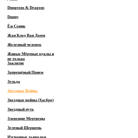
Dungeons & Dragons
Dunny
Ёж Соник
Жан Клод Ван Дамм
Железный человек
Живые Мёртвые куклы и
не только
Заклятие
Запрещёный Прием
Зельда
Звездные Войны
Звездные войны (Хасбро)
Звездный путь
Зловещие Мертвецы
Зеленый Шершень
Изгнанные дьяволом