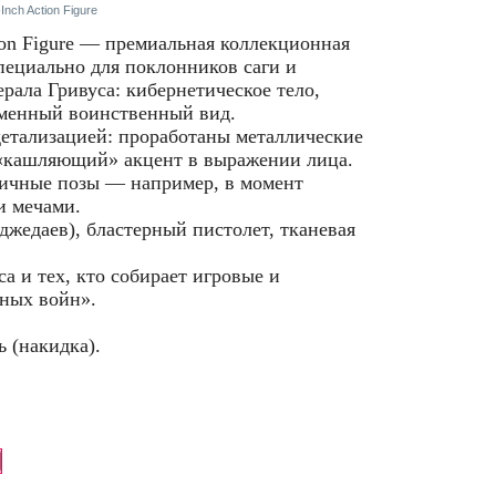
nch Action Figure
ction Figure — премиальная коллекционная
пециально для поклонников саги и
рала Гривуса: кибернетическое тело,
рменный воинственный вид.
детализацией: проработаны металлические
 «кашляющий» акцент в выражении лица.
мичные позы — например, в момент
и мечами.
джедаев), бластерный пистолет, тканевая
а и тех, кто собирает игровые и
ных войн».
 (накидка).