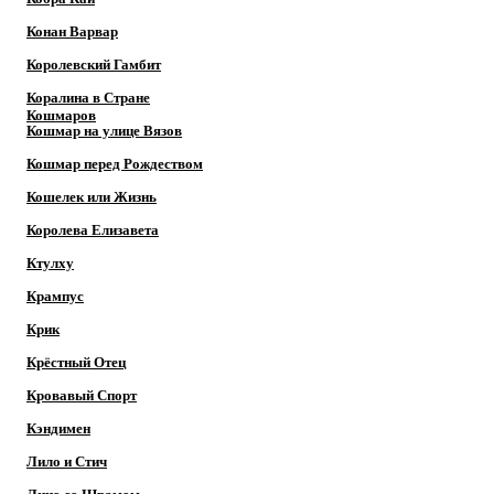
Конан Варвар
Королевский Гамбит
Коралина в Стране
Кошмаров
Кошмар на улице Вязов
Кошмар перед Рождеством
Кошелек или Жизнь
Королева Елизавета
Ктулху
Крампус
Крик
Крёстный Отец
Кровавый Спорт
Кэндимен
Лило и Стич