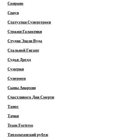
Сопрано
Спаун
Статуэтки Супергероев
Стражи Галактики
Студия Эшли Вуда
Стальной Гигант
Судья Дредд
Сумерки
Супермен
Сыны Анархии
Счастливого Дня Смерти
Танос
Тачки
Team Fortress
Тихоокеанский рубеж