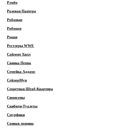
Рэмбо
Розовая Пантера
Робоцып
Робокоп
Рокки
Рестлеры WWE
Сайлент Хилл
Свинка Пеппа
Семейка Аддамс
СейлорМун
Секретная Штаб-Квартира
Симпсоны
Скибиди-Туалеты
Смурфики
Сонная лощина