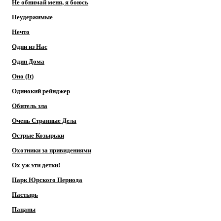
Не обнимай меня, я боюсь
Неудержимые
Нечто
Одни из Нас
Один Дома
Оно (It)
Одинокий рейнджер
Обитель зла
Очень Странные Дела
Острые Козырьки
Охотники за привидениями
Ох уж эти детки!
Парк Юрского Периода
Пастырь
Пацаны