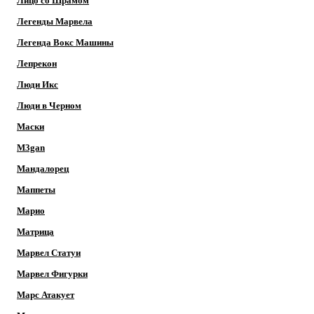
Лицо со Шрамом
Легенды Марвела
Легенда Вокс Машины
Лепрекон
Люди Икс
Люди в Черном
Маски
M3gan
Мандалорец
Маппеты
Марио
Матрица
Марвел Статуи
Марвел Фигурки
Марс Атакует