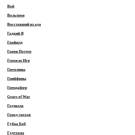
Вой
Вольтрон
Восставший из ада
Гадкий Я
Гарфилд
Гарри Поттер
Герои из Игр
Гремлины
Гриффины
Грендайзер
Gears of War
Годзилла
Город грехов
Губка Боб
Гудетама