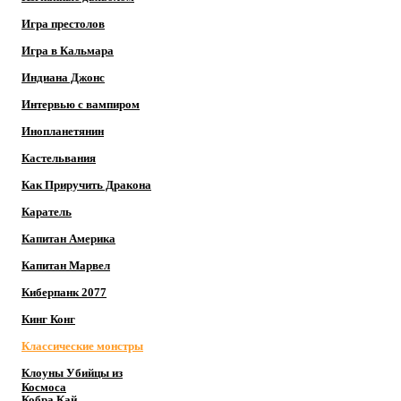
Игра престолов
Игра в Кальмара
Индиана Джонс
Интервью с вампиром
Инопланетянин
Кастельвания
Как Приручить Дракона
Каратель
Капитан Америка
Капитан Марвел
Киберпанк 2077
Кинг Конг
Классические монстры
Клоуны Убийцы из
Космоса
Кобра Кай