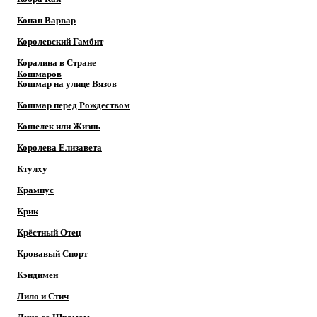
Конан Варвар
Королевский Гамбит
Коралина в Стране
Кошмаров
Кошмар на улице Вязов
Кошмар перед Рождеством
Кошелек или Жизнь
Королева Елизавета
Ктулху
Крампус
Крик
Крёстный Отец
Кровавый Спорт
Кэндимен
Лило и Стич