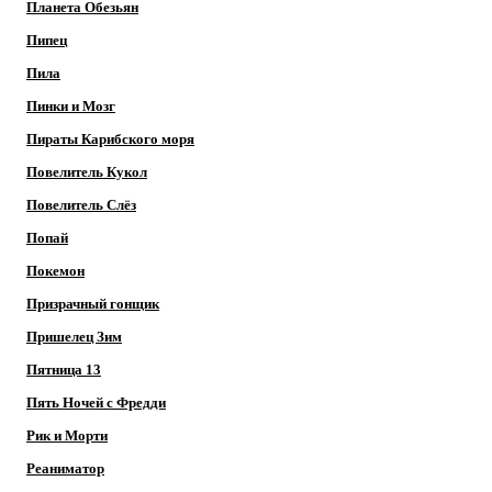
Планета Обезьян
Пипец
Пила
Пинки и Мозг
Пираты Карибского моря
Повелитель Кукол
Повелитель Слёз
Попай
Покемон
Призрачный гонщик
Пришелец Зим
Пятница 13
Пять Ночей с Фредди
Рик и Морти
Реаниматор