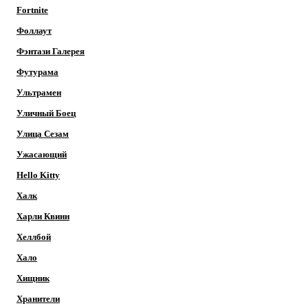
Fortnite
Фоллаут
Фэнтази Галерея
Футурама
Ультрамен
Уличный Боец
Улица Сезам
Ужасающий
Hello Kitty
Халк
Харли Квинн
Хеллбой
Хало
Хищник
Хранители