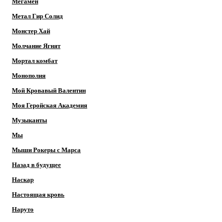
Мегамен
Метал Гир Солид
Монстер Хай
Молчание Ягнят
Мортал комбат
Монополия
Мой Кровавый Валентин
Моя Геройская Академия
Музыканты
Мы
Мыши Рокеры с Марса
Назад в будущее
Наскар
Настоящая кровь
Наруто