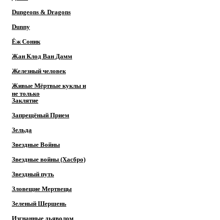
Dungeons & Dragons
Dunny
Ёж Соник
Жан Клод Ван Дамм
Железный человек
Живые Мёртвые куклы и
не только
Заклятие
Запрещёный Прием
Зельда
Звездные Войны
Звездные войны (Хасбро)
Звездный путь
Зловещие Мертвецы
Зеленый Шершень
Изгнанные дьяволом