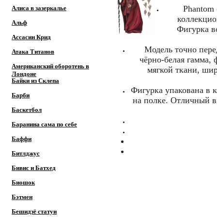
Phantom 
Алиса в зазеркалье
коллекцио
Альф
Фигурка в
Ассасин Крид
Модель точно пере
Атака Титанов
чёрно‑белая гамма, 
Американский оборотень в
мягкой ткани, ши
Лондоне
Байки из Склепа
Фигурка упакована в 
Барби
на полке. Отличный в
Баскетбол
Баранина сама по себе
Баффи
Битлджус
Бивис и Батхед
Биошок
Бэтмен
Бешидзё статуи