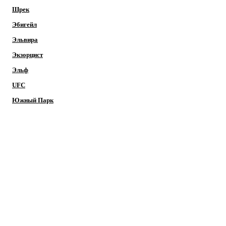
Шрек
Эбигейл
Эльвира
Экзорцист
Эльф
UFC
Южный Парк