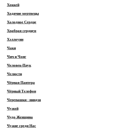
Хоккей
Ходячие мертвецы
Холодное Сердце
Храбрая сердцем
Хэллоуин
Чаки
Чич и Чонг
Человек-Паук
Челюсти
Чёрная Пантера
Чёрный Телефон
Черепашки - ниндзя
Чужой
Чудо Женщина
Чужие среди Нас