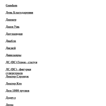
Gundam
День Благодарения
Джокер
Джон Уик
Джуманджи
Диабло
Дисней
Динозавры
ДС (DC) Герои - cтатуи
ДС (DC) - фигурки
супергероев
Доктор Cтрэндж
Доктор Кто
Дом 1000 трупов
Дэдпул
Дюна