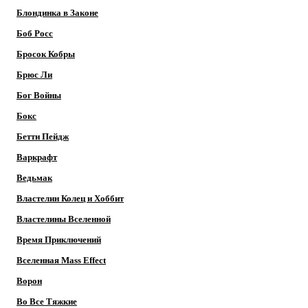
Блондинка в Законе
Боб Росс
Бросок Кобры
Брюс Ли
Бог Войны
Бокс
Бетти Пейдж
Варкрафт
Ведьмак
Властелин Колец и Хоббит
Властелины Вселенной
Время Приключений
Вселенная Mass Effect
Ворон
Во Все Тяжкие