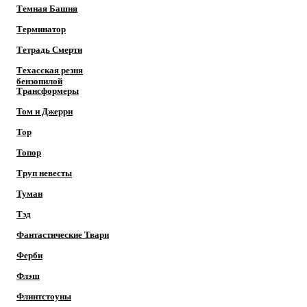
Темная Башня
Терминатор
Тетрадь Смерти
Техасская резня
бензопилой
Трансформеры
Том и Джерри
Тор
Топор
Труп невесты
Туман
Тэд
Фантастические Твари
Ферби
Флэш
Флинтстоуны