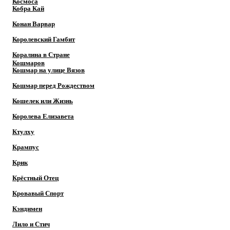
Космоса
Кобра Кай
Конан Варвар
Королевский Гамбит
Коралина в Стране
Кошмаров
Кошмар на улице Вязов
Кошмар перед Рождеством
Кошелек или Жизнь
Королева Елизавета
Ктулху
Крампус
Крик
Крёстный Отец
Кровавый Спорт
Кэндимен
Лило и Стич