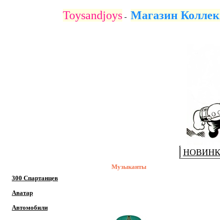
Купить коллекционные фигурки музыкантов таких как The Beatles, фигурки фредди меркьюри
Toysandjoys
Магазин Коллек
-
НОВИН
Музыканты
300 Спартанцев
Аватар
Автомобили