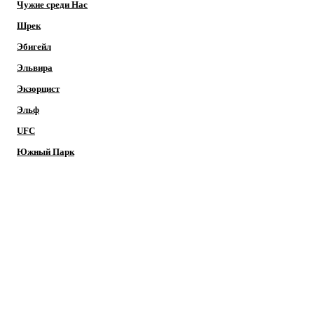
Чужие среди Нас
Шрек
Эбигейл
Эльвира
Экзорцист
Эльф
UFC
Южный Парк