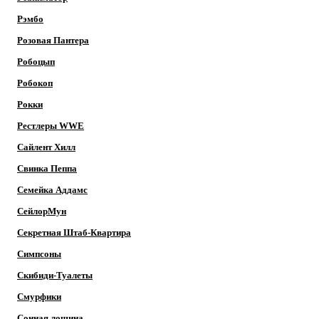
Рэмбо
Розовая Пантера
Робоцып
Робокоп
Рокки
Рестлеры WWE
Сайлент Хилл
Свинка Пеппа
Семейка Аддамс
СейлорМун
Секретная Штаб-Квартира
Симпсоны
Скибиди-Туалеты
Смурфики
Сонная лощина