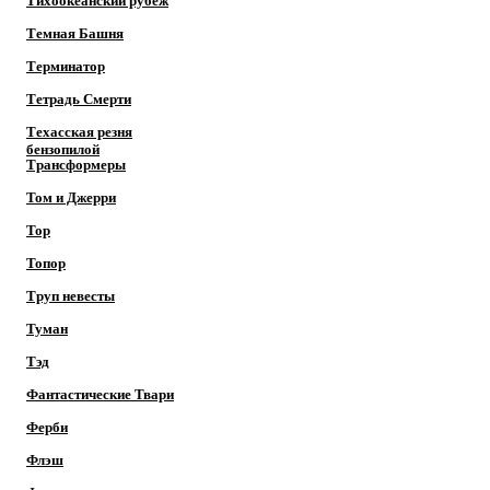
Тихоокеанский рубеж
Темная Башня
Терминатор
Тетрадь Смерти
Техасская резня
бензопилой
Трансформеры
Том и Джерри
Тор
Топор
Труп невесты
Туман
Тэд
Фантастические Твари
Ферби
Флэш