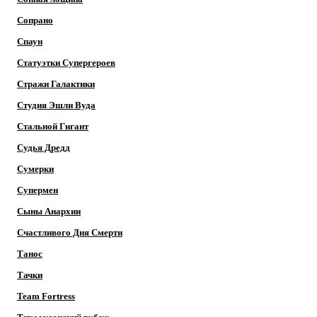
Сопрано
Спаун
Статуэтки Супергероев
Стражи Галактики
Студия Эшли Вуда
Стальной Гигант
Судья Дредд
Сумерки
Супермен
Сыны Анархии
Счастливого Дня Смерти
Танос
Тачки
Team Fortress