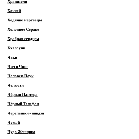
Хранители
Хоккей
Ходячие мертвецы
Холодное Сердце
Храбрая сердцем
Хэллоуин
Чаки
Чич и Чонг
Человек-Паук
Челюсти
Чёрная Пантера
Чёрный Телефон
Черепашки - ниндзя
Чужой
Чудо Женщина