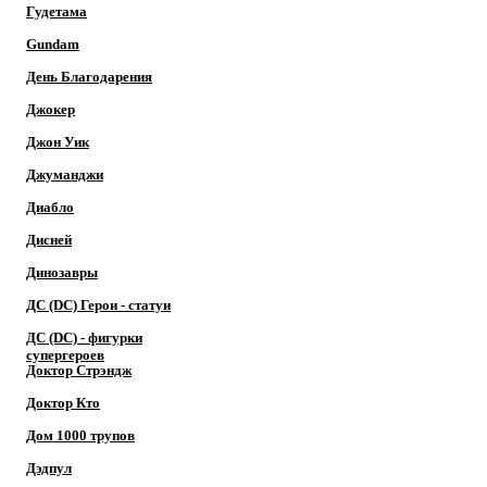
Гудетама
Gundam
День Благодарения
Джокер
Джон Уик
Джуманджи
Диабло
Дисней
Динозавры
ДС (DC) Герои - cтатуи
ДС (DC) - фигурки
супергероев
Доктор Cтрэндж
Доктор Кто
Дом 1000 трупов
Дэдпул