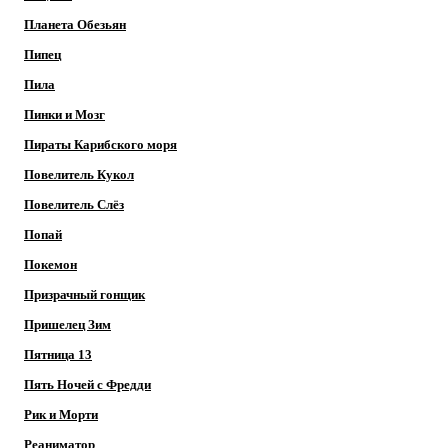
Планета Обезьян
Пипец
Пила
Пинки и Мозг
Пираты Карибского моря
Повелитель Кукол
Повелитель Слёз
Попай
Покемон
Призрачный гонщик
Пришелец Зим
Пятница 13
Пять Ночей с Фредди
Рик и Морти
Реаниматор