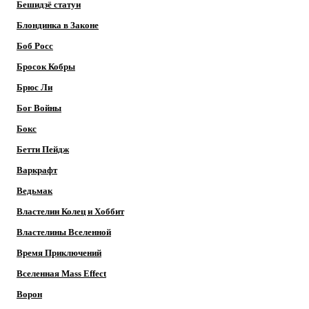
Бешидзё статуи
Блондинка в Законе
Боб Росс
Бросок Кобры
Брюс Ли
Бог Войны
Бокс
Бетти Пейдж
Варкрафт
Ведьмак
Властелин Колец и Хоббит
Властелины Вселенной
Время Приключений
Вселенная Mass Effect
Ворон