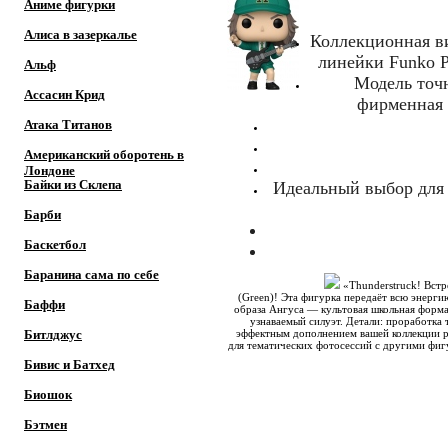
Аниме фигурки
Алиса в зазеркалье
Коллекционная ви
линейки Funko P
Альф
Модель точн
Ассасин Крид
фирменная 
Атака Титанов
Американский оборотень в
Лондоне
Байки из Склепа
Идеальный выбор для
Барби
Баскетбол
Баранина сама по себе
«Thunderstruck! Встр
(Green)! Эта фигурка передаёт всю энергию
Баффи
образа Ангуса — культовая школьная форма,
узнаваемый силуэт. Детали: проработка 
эффектным дополнением вашей коллекции ро
Битлджус
для тематических фотосессий с другими фиг
Бивис и Батхед
Биошок
Бэтмен