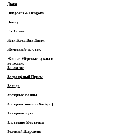
Дюна
Dungeons & Dragons
Dunny
Ёж Соник
Жан Клод Ван Дамм
Железный человек
Живые Мёртвые куклы и
не только
Заклятие
Запрещёный Прием
Зельда
Звездные Войны
Звездные войны (Хасбро)
Звездный путь
Зловещие Мертвецы
Зеленый Шершень