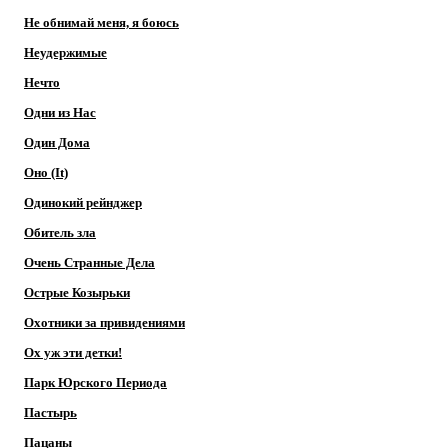
Не обнимай меня, я боюсь
Неудержимые
Нечто
Одни из Нас
Один Дома
Оно (It)
Одинокий рейнджер
Обитель зла
Очень Странные Дела
Острые Козырьки
Охотники за привидениями
Ох уж эти детки!
Парк Юрского Периода
Пастырь
Пацаны