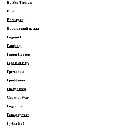
Во Все Тяжкие
Вой
Вольтрон
Восставший из ада
Гадкий Я
Гарфилд
Гарри Поттер
Герои из Игр
Гремлины
Гриффины
Грендайзер
Gears of War
Годзилла
Город грехов
Губка Боб