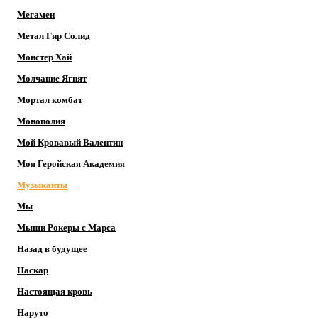
Мегамен
Метал Гир Солид
Монстер Хай
Молчание Ягнят
Мортал комбат
Монополия
Мой Кровавый Валентин
Моя Геройская Академия
Музыканты
Мы
Мыши Рокеры с Марса
Назад в будущее
Наскар
Настоящая кровь
Наруто