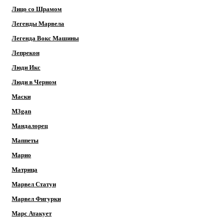
Лицо со Шрамом
Легенды Марвела
Легенда Вокс Машины
Лепрекон
Люди Икс
Люди в Черном
Маски
M3gan
Мандалорец
Маппеты
Марио
Матрица
Марвел Статуи
Марвел Фигурки
Марс Атакует