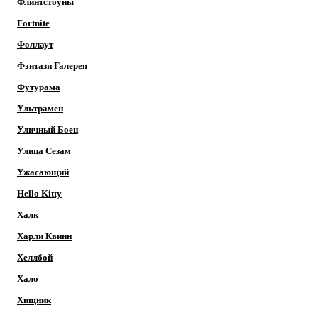
Флинтстоуны
Fortnite
Фоллаут
Фэнтази Галерея
Футурама
Ультрамен
Уличный Боец
Улица Сезам
Ужасающий
Hello Kitty
Халк
Харли Квинн
Хеллбой
Хало
Хищник